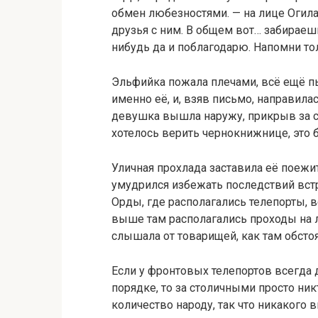
обмен любезностями. — на лице Огила
друзья с ним. В общем вот… забираешь
нибудь да и поблагодарю. Напомни то
Эльфийка пожала плечами, всё ещё пы
именно её, и, взяв письмо, направила
девушка вышла наружу, прикрыв за со
хотелось верить чернокнижнице, это 
Уличная прохлада заставила её поежи
умудрился избежать последствий встр
Орды, где располагались телепорты,
выше там располагались проходы на л
слышала от товарищей, как там обстоя
Если у фронтовых телепортов всегда 
порядке, то за столичными просто ни
количество народу, так что никакого 