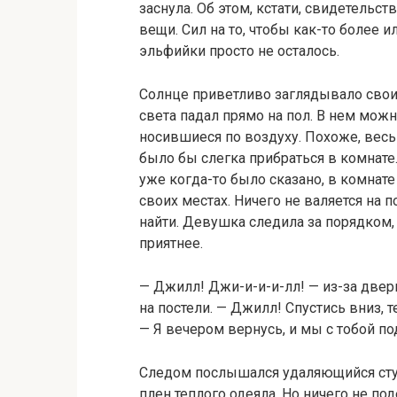
заснула. Об этом, кстати, свидетель
вещи. Сил на то, чтобы как-то более 
эльфийки просто не осталось.
Солнце приветливо заглядывало своим
света падал прямо на пол. В нем мож
носившиеся по воздуху. Похоже, весь
было бы слегка прибраться в комнате.
уже когда-то было сказано, в комнате
своих местах. Ничего не валяется на 
найти. Девушка следила за порядком, 
приятнее.
— Джилл! Джи-и-и-и-лл! — из-за две
на постели. — Джилл! Спустись вниз, т
— Я вечером вернусь, и мы с тобой п
Следом послышался удаляющийся стук
плен теплого одеяла. Но ничего не по