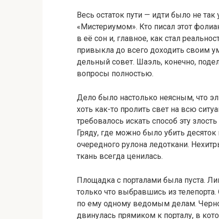
Весь остаток пути — идти было не та
«Мистериумом». Кто писал этот фолиа
в её сон и, главное, как стал реальн
привыкла до всего доходить своим ум
дельный совет. Шаэль, конечно, подел
вопросы полностью.
Дело было настолько неясным, что эл
хоть как-то пролить свет на всю ситу
требовалось искать способ эту злост
Гряду, где можно было убить десяток 
очередного рулона ледоткани. Нехитр
ткань всегда ценилась.
Площадка с порталами была пуста. Л
только что выбравшись из телепорта.
по ему одному ведомым делам. Черно
двинулась прямиком к порталу, в кот