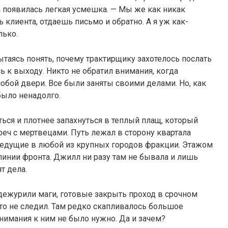
 появилась легкая усмешка. — Мы же как никак
 клиента, отдаешь письмо и обратно. А я уж как-
лько.
таясь понять, почему трактирщику захотелось послать
сь к выходу. Никто не обратил внимания, когда
бой двери. Все были заняты своими делами. Но, как
было ненадолго.
ться и плотнее запахнуться в теплый плащ, который
еч с мертвецами. Путь лежал в сторону квартала
 ведущие в любой из крупных городов фракции. Этажом
инии фронта. Джилл ни разу там не бывала и лишь
т дела.
дежурили маги, готовые закрыть проход в срочном
кто не следил. Там редко скапливалось большое
внимания к ним не было нужно. Да и зачем?