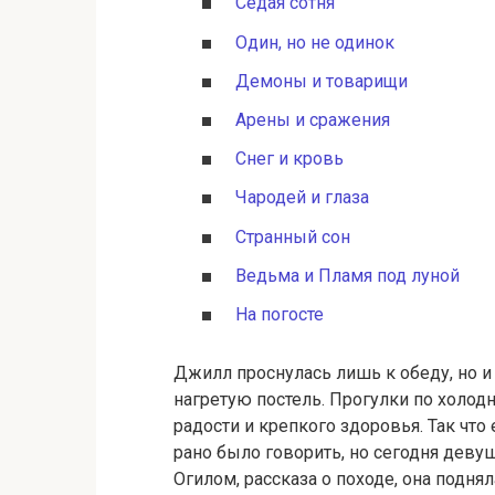
Седая сотня
Один, но не одинок
Демоны и товарищи
Арены и сражения
Снег и кровь
Чародей и глаза
Странный сон
Ведьма и Пламя под луной
На погосте
Джилл проснулась лишь к обеду, но и
нагретую постель. Прогулки по холо
радости и крепкого здоровья. Так что
рано было говорить, но сегодня деву
Огилом, рассказа о походе, она поднял