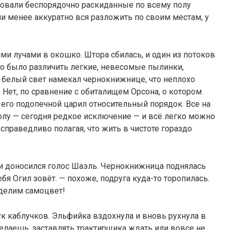
ствовали беспорядочно раскиданные по всему полу
или менее аккуратно вся разложить по своим местам, у
и лучами в окошко. Штора сбилась, и один из потоков
но было различить легкие, невесомые пылинки,
 белый свет намекал чернокнижнице, что неплохо
 Нет, по сравнение с обиталищем Орсона, о котором
 его подопечной царил относительный порядок. Все на
полу — сегодня редкое исключение — и всё легко можно
справедливо полагая, что жить в чистоте гораздо
ри доносился голос Шаэль. Чернокнижница поднялась
ебя Огил зовёт. — похоже, подруга куда-то торопилась.
оделим самоцвет!
 каблучков. Эльфийка вздохнула и вновь рухнула в
делаешь, заставлять трактирщика ждать или вовсе не