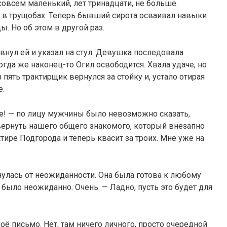
овсем маленький, лет тринадцати, не больше.
о в трущобах. Теперь бывший сирота осваивал навыки
. Но об этом в другой раз.
внул ей и указал на стул. Девушка последовала
гда же наконец-то Огил освободится. Хвала удаче, но
пять трактирщик вернулся за стойку и, устало отирая
е.
ие! — по лицу мужчины было невозможно сказать,
 вернуть нашего общего знакомого, который внезапно
тире Подгорода и теперь квасит за троих. Мне уже на
улась от неожиданности. Она была готова к любому
о было неожиданно. Очень. — Ладно, пусть это будет для
моё письмо. Нет, там ничего личного, просто очередной