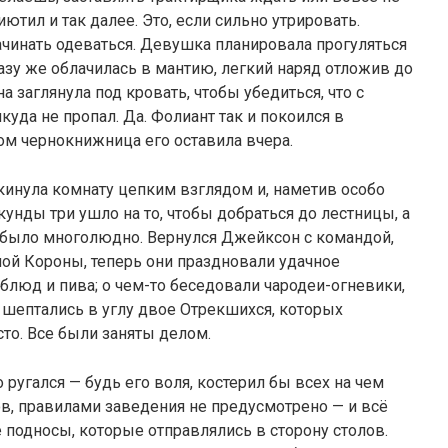
иютил и так далее. Это, если сильно утрировать.
чинать одеваться. Девушка планировала прогуляться
разу же облачилась в мантию, легкий наряд отложив до
а заглянула под кровать, чтобы убедиться, что с
куда не пропал. Да. Фолиант так и покоился в
ом чернокнижница его оставила вчера.
кинула комнату цепким взглядом и, наметив особо
унды три ушло на то, чтобы добраться до лестницы, а
ам было многолюдно. Вернулся Джейксон с командой,
ной Короны, теперь они праздновали удачное
 блюд и пива; о чем-то беседовали чародеи-огневики,
 шептались в углу двое Отрекшихся, которых
сто. Все были заняты делом.
о ругался — будь его воля, костерил бы всех на чем
ов, правилами заведения не предусмотрено — и всё
подносы, которые отправлялись в сторону столов.