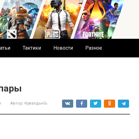
атьи
Тактики
Новости
Разное
 пары
е
Автор:
КувалдычЪ