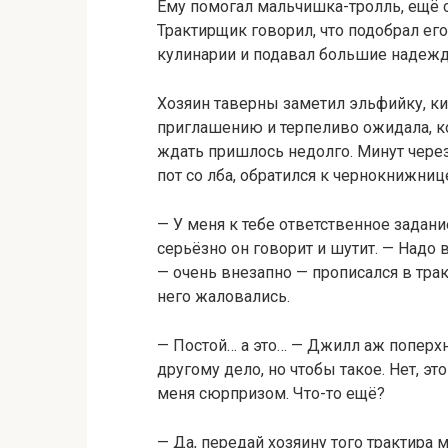
Ему помогал мальчишка-тролль, ещё с
Трактирщик говорил, что подобрал ег
кулинарии и подавал большие надежды
Хозяин таверны заметил эльфийку, ки
приглашению и терпеливо ожидала, ко
ждать пришлось недолго. Минут через 
пот со лба, обратился к чернокнижниц
— У меня к тебе ответственное задан
серьёзно он говорит и шутит. — Надо
— очень внезапно — прописался в трак
него жаловались.
— Постой… а это… — Джилл аж поперхн
другому дело, но чтобы такое. Нет, эт
меня сюрпризом. Что-то ещё?
— Да, передай хозяину того трактира 