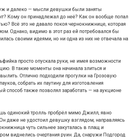
к уж и далеко — мысли девушки были заняты
нт? Кому он принадлежал до неё? Как он вообще попал
остью? Всё это не давало покоя чернокнижнице, которая
ом. Однако, видимо в этот раз ей потребовался бы
илась своими идеями, но ни одна из них не отвечала на
ьфийка просто опускала руки, не имея возможности
ацию. В такие моменты она начинала злиться и
ь вылить. Отлично подходили прогулки на Грозовую
пауков, собрать их паутину для изготовления
ый способ также позволял заработать — на аукционе
ишь одинокий тролль пробрёл мимо Джилл, явно
 Он даже не удостоил девушку взглядом, направляясь
книжница чуть сильнее закуталась в плащ и
ором виднелись очертания руин. Да, снаружи Подгород