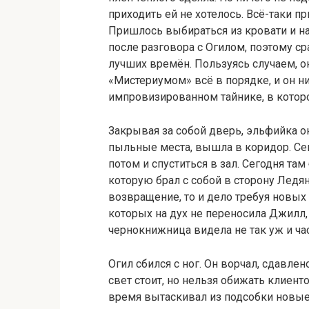
приходить ей не хотелось. Всё-таки пр
Пришлось выбираться из кровати и на
после разговора с Огилом, поэтому с
лучших времён. Пользуясь случаем, он
«Мистериумом» всё в порядке, и он ни
импровизированном тайнике, в котор
Закрывая за собой дверь, эльфийка о
пыльные места, вышла в коридор. Сек
потом и спуститься в зал. Сегодня т
которую брал с собой в сторону Ледя
возвращение, то и дело требуя новых
которых на дух не переносила Джилл,
чернокнижница видела не так уж и ча
Огил сбился с ног. Он ворчал, сдавлен
свет стоит, но нельзя обижать клиент
время вытаскивал из подсобки новые 