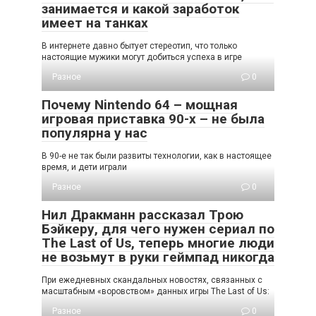
занимается и какой заработок
имеет на танках
В интернете давно бытует стереотип, что только
настоящие мужики могут добиться успеха в игре
Разное
0
Почему Nintendo 64 – мощная
игровая приставка 90-х – не была
популярна у нас
В 90-е не так были развиты технологии, как в настоящее
время, и дети играли
Разное
0
Нил Дракманн рассказал Трою
Бэйкеру, для чего нужен сериал по
The Last of Us, теперь многие люди
не возьмут в руки геймпад никогда
При ежедневных скандальных новостях, связанных с
масштабным «воровством» данных игры The Last of Us:
Разное
0