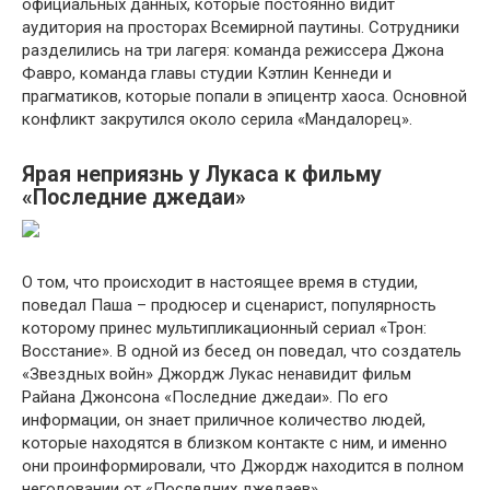
официальных данных, которые постоянно видит
аудитория на просторах Всемирной паутины. Сотрудники
разделились на три лагеря: команда режиссера Джона
Фавро, команда главы студии Кэтлин Кеннеди и
прагматиков, которые попали в эпицентр хаоса. Основной
конфликт закрутился около серила «Мандалорец».
Ярая неприязнь у Лукаса к фильму
«Последние джедаи»
О том, что происходит в настоящее время в студии,
поведал Паша – продюсер и сценарист, популярность
которому принес мультипликационный сериал «Трон:
Восстание». В одной из бесед он поведал, что создатель
«Звездных войн» Джордж Лукас ненавидит фильм
Райана Джонсона «Последние джедаи». По его
информации, он знает приличное количество людей,
которые находятся в близком контакте с ним, и именно
они проинформировали, что Джордж находится в полном
негодовании от «Последних джедаев».