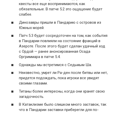
квесты все еще воспринимаются, как
обязательные. В патче 5.2 это ощущение будет
слабее.
Динозавры пришли в Пандарию с островов из
Южных морей.
Патч 5.3 будет сосредоточен на том, как события
в Пандарии повлияли на состояние фракций в
Азероте. После этого будет сделан удачный ход
с Ордой — ранее анонсированная Осада
Оргриммара в патче 5.4.
Однажды мы встретимся с Седьмым Ша.
Неизвестно, умрет ли Ра-ден после битвы или нет,
придется подождать, пока игроки все увидят
своими глазами.
Титаны более интересны, когда они хранят свою
загадочность.
В Катаклизме было слишком много заставок, так
что в Пандарии заставки приберегли для по-