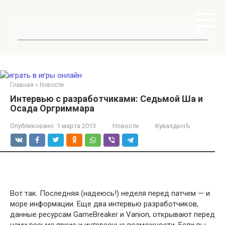
Перейти
к
контенту
Поиск:
Главная
»
Новости
Интервью с разработчиками: Седьмой Ша и
Осада Оргриммара
Опубликовано:
1 марта 2013
Новости
КувалдычЪ
Вот так. Последняя (надеюсь!) неделя перед патчем — и
море информации. Еще два интервью разработчиков,
данные ресурсам GameBreaker и Vanion, открывают перед