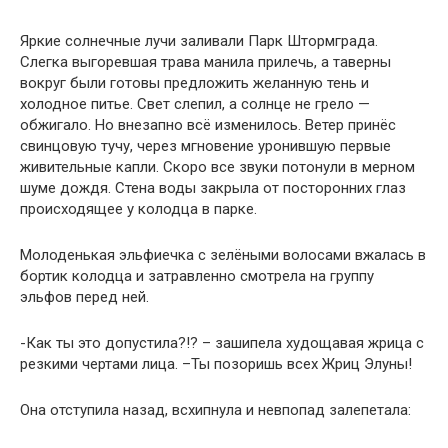
Яркие солнечные лучи заливали Парк Штормграда.
Слегка выгоревшая трава манила прилечь, а таверны
вокруг были готовы предложить желанную тень и
холодное питье. Свет слепил, а солнце не грело —
обжигало. Но внезапно всё изменилось. Ветер принёс
свинцовую тучу, через мгновение уронившую первые
живительные капли. Скоро все звуки потонули в мерном
шуме дождя. Стена воды закрыла от посторонних глаз
происходящее у колодца в парке.
Молоденькая эльфиечка с зелёными волосами вжалась в
бортик колодца и затравленно смотрела на группу
эльфов перед ней.
-Как ты это допустила?!? – зашипела худощавая жрица с
резкими чертами лица. –Ты позоришь всех Жриц Элуны!
Она отступила назад, всхипнула и невпопад залепетала: