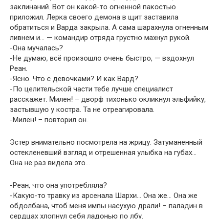
заклинаний. Вот он какой-то огненной пакостью
приложил. Лерка своего демона в щит заставила
обратиться и Варда закрыла. А сама шарахнула огненным
ливнем и… — командир отряда грустно махнул рукой.
-Она мучалась?
-Не думаю, всё произошло очень быстро, — вздохнул
Реан.
-Ясно. Что с девочками? И как Вард?
-По целительской части тебе лучше специалист
расскажет. Милен! – дворф тихонько окликнул эльфийку,
застывшую у костра. Та не отреагировала.
-Милен! – повторил он.
Эстер внимательно посмотрела на жрицу. Затуманенный
остекленевший взгляд и отрешенная улыбка на губах…
Она не раз видела это…
-Реан, что она употребляла?
-Какую-то травку из арсенала Шархи… Она же… Она же
обдолбана, чтоб меня импы насухую драли! – паладин в
сердцах хлопнул себя ладонью по лбу.