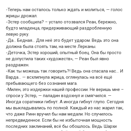
-Теперь нам осталось только ждать и молиться, — голос
жрицы дрожал.
-Эстер сообщила? – устало отозвался Реан, бережно,
будто младенца, придерживающий раздробленную
левую руку.
-Да… Бедная… Для неё это будет ударом. Ведь это она
должна была стоять там, на месте Лерканы.
-Деточка, Эстер хороший, опытный боец. Она бы просто
не допустила таких «художеств», — Реан был явно
раздражен.
-Как ты можешь так говорить?! Ведь она спасала нас… И
Варда… — всхлипнула жрица, оглянулась на всё ещё
пребывающего без сознания мага.
-Милен, это издержки нашей профессии. Не веришь мне –
спроси у Эстер, — паладин вздохнул и смягчился. —
Иногда соратники гибнут. А иногда гибнут глупо. Сегодня
мы выкладывались по полной. Каждый из нас жарил так,
что даже Ринн вручил бы нам медали. Но случилось
непредвиденное. Если бы не избыточная мощность
последних заклинаний, всё бы обошлось. Ведь Шархи