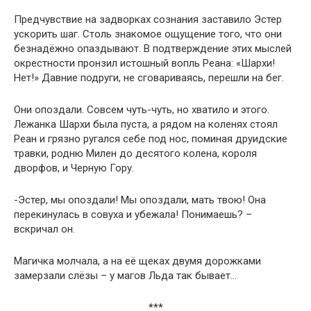
Предчувствие на задворках сознания заставило Эстер
ускорить шаг. Столь знакомое ощущение того, что они
безнадёжно опаздывают. В подтверждение этих мыслей
окрестности пронзил истошный вопль Реана: «Шархи!
Нет!» Давние подруги, не сговариваясь, перешли на бег.
Они опоздали. Совсем чуть-чуть, но хватило и этого.
Лежанка Шархи была пуста, а рядом на коленях стоял
Реан и грязно ругался себе под нос, поминая друидские
травки, родню Милен до десятого колена, короля
дворфов, и Черную Гору.
-Эстер, мы опоздали! Мы опоздали, мать твою! Она
перекинулась в совуха и убежала! Понимаешь? –
вскричал он.
Магичка молчала, а на её щеках двумя дорожками
замерзали слёзы – у магов Льда так бывает…
***