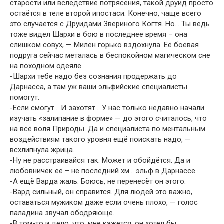
старости или вследствие потрясения, такой друид просто
остаётся в теле второй ипостаси. Конечно, чаще всего
это случается с Друидами Звериного Когтя. Но… Ты ведь
тоже видел Шархи в бою в последнее время – она
слишком совух, — Милен горько вздохнула. Её боевая
подруга сейчас металась в беспокойном магическом сне
на походном одеяле.
-Шархи тебе надо без сознания продержать до
Дарнасса, а там уж ваши эльфийские специалисты
помогут.
-Если смогут… И захотят… У нас только недавно начали
изучать «залипание в форме» — до этого считалось, что
на всё воля Природы. Да и специалиста по ментальным
воздействиям такого уровня ещё поискать надо, —
всхлипнула жрица.
-Ну не расстраивайся так. Может и обойдётся. Да и
любовничек её – не последний хм… эльф в Дарнассе.
-А ещё Варда жаль. Боюсь, не перенесёт он этого.
-Вард сильный, он справится. Для людей это важно,
оставаться мужиком даже если очень плохо, — голос
паладина звучал ободряюще.
-В том-то и дело, что, мне кажется, он хотел бы