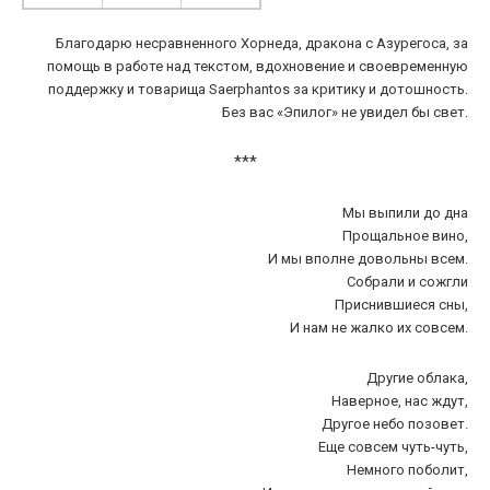
Благодарю несравненного Хорнеда, дракона с Азурегоса, за
помощь в работе над текстом, вдохновение и своевременную
поддержку и товарища Saerphantos за критику и дотошность.
Без вас «Эпилог» не увидел бы свет.
***
Мы выпили до дна
Прощальное вино,
И мы вполне довольны всем.
Собрали и сожгли
Приснившиеся сны,
И нам не жалко их совсем.
Другие облака,
Наверное, нас ждут,
Другое небо позовет.
Еще совсем чуть-чуть,
Немного поболит,