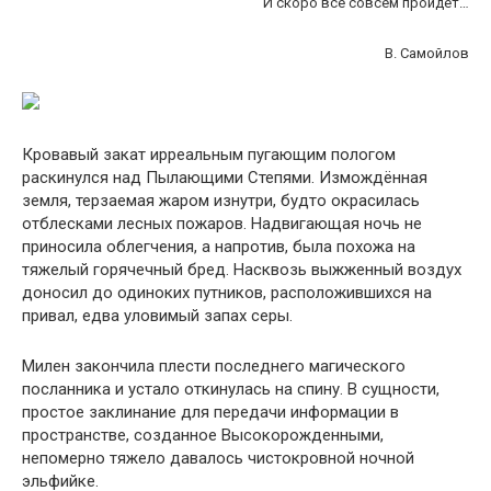
И скоро все совсем пройдет…
В. Самойлов
Кровавый закат ирреальным пугающим пологом
раскинулся над Пылающими Степями. Измождённая
земля, терзаемая жаром изнутри, будто окрасилась
отблесками лесных пожаров. Надвигающая ночь не
приносила облегчения, а напротив, была похожа на
тяжелый горячечный бред. Насквозь выжженный воздух
доносил до одиноких путников, расположившихся на
привал, едва уловимый запах серы.
Милен закончила плести последнего магического
посланника и устало откинулась на спину. В сущности,
простое заклинание для передачи информации в
пространстве, созданное Высокорожденными,
непомерно тяжело давалось чистокровной ночной
эльфийке.