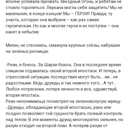
вполне успевала призвать Звёздный Огонь, и ребятам не
стоило торопиться. Леркана могла себя защитить! Мы не
маленькие, в конце концов! Мы – ГЕРОИ! Правда, ту
участь, которую она выбрала – как раз самая
героическая. Но как и многие герои и их поступки – она
канет в небытие.
Милен, не стесняясь, смахнула крупные слёзы, набухшие
на зелёных ресницах:
-Реан, я боюсь. За Шархи боюсь. Она в последнее время
слишком отдавалась своей второй ипостаси. И теперь, в
стрессовой ситуации, последствия могут быть… хм… не
радостными. Ведь друиды и так немного того… А тут…
Любое потрясение, потеря личности и всё, здравствуй,
вторая ипостась.
Реан непонимающе посмотрел на зеленоволусую жрицу.
-Друиды, обладающие второй ипостасью, рано или
поздно позволяют той сущности брать полный контроль
над телом. В эти моменты друид многократно сильнее, но
разум отходит на второй план. А потеряв разум от