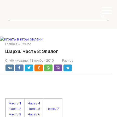
Перейти
к
контенту
Поиск:
Главная
»
Разное
Шархи. Часть 8: Эпилог
Опубликовано:
18 ноября 2010
Разное
Часть 1
Часть 4
Часть 2
Часть 5
Часть 7
Часть 3
Часть 6