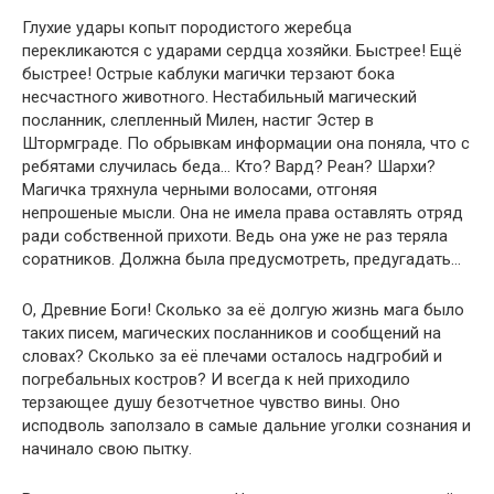
Глухие удары копыт породистого жеребца
перекликаются с ударами сердца хозяйки. Быстрее! Ещё
быстрее! Острые каблуки магички терзают бока
несчастного животного. Нестабильный магический
посланник, слепленный Милен, настиг Эстер в
Штормграде. По обрывкам информации она поняла, что с
ребятами случилась беда… Кто? Вард? Реан? Шархи?
Магичка тряхнула черными волосами, отгоняя
непрошеные мысли. Она не имела права оставлять отряд
ради собственной прихоти. Ведь она уже не раз теряла
соратников. Должна была предусмотреть, предугадать…
О, Древние Боги! Сколько за её долгую жизнь мага было
таких писем, магических посланников и сообщений на
словах? Сколько за её плечами осталось надгробий и
погребальных костров? И всегда к ней приходило
терзающее душу безотчетное чувство вины. Оно
исподволь заползало в самые дальние уголки сознания и
начинало свою пытку.