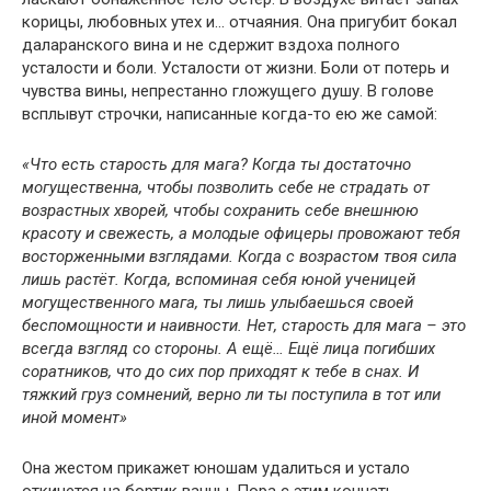
корицы, любовных утех и… отчаяния. Она пригубит бокал
даларанского вина и не сдержит вздоха полного
усталости и боли. Усталости от жизни. Боли от потерь и
чувства вины, непрестанно гложущего душу. В голове
всплывут строчки, написанные когда-то ею же самой:
«Что есть старость для мага? Когда ты достаточно
могущественна, чтобы позволить себе не страдать от
возрастных хворей, чтобы сохранить себе внешнюю
красоту и свежесть, а молодые офицеры провожают тебя
восторженными взглядами. Когда с возрастом твоя сила
лишь растёт. Когда, вспоминая себя юной ученицей
могущественного мага, ты лишь улыбаешься своей
беспомощности и наивности. Нет, старость для мага – это
всегда взгляд со стороны. А ещё… Ещё лица погибших
соратников, что до сих пор приходят к тебе в снах. И
тяжкий груз сомнений, верно ли ты поступила в тот или
иной момент»
Она жестом прикажет юношам удалиться и устало