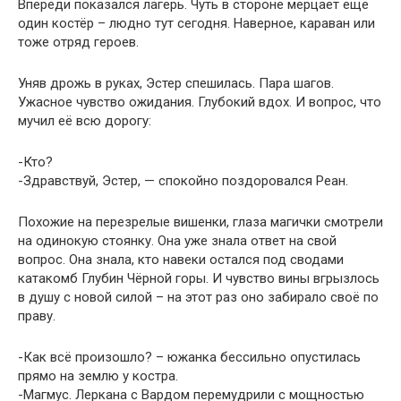
Впереди показался лагерь. Чуть в стороне мерцает ещё
один костёр – людно тут сегодня. Наверное, караван или
тоже отряд героев.
Уняв дрожь в руках, Эстер спешилась. Пара шагов.
Ужасное чувство ожидания. Глубокий вдох. И вопрос, что
мучил её всю дорогу:
-Кто?
-Здравствуй, Эстер, — спокойно поздоровался Реан.
Похожие на перезрелые вишенки, глаза магички смотрели
на одинокую стоянку. Она уже знала ответ на свой
вопрос. Она знала, кто навеки остался под сводами
катакомб Глубин Чёрной горы. И чувство вины вгрызлось
в душу с новой силой – на этот раз оно забирало своё по
праву.
-Как всё произошло? – южанка бессильно опустилась
прямо на землю у костра.
-Магмус. Леркана с Вардом перемудрили с мощностью