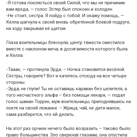
-Я готова поклясться своей Силой, что мы не причиним
вам вреда, — голос Эстер был спокоен и холоден.
-Не стоит, сестра. Я пойду с тобой. И окажу помощь, —
Келла шагнула к своей вновь обретённой боевой подруге,
на ходу закрывая её щитом.
Глаза воительницы блеснули, центр тяжести сместился
вместе с наклоном меча, в досягаемости которого была
и Келла:
-Тааак, — протянула Эрда. – Ночка становится весёлой.
Сёстры, говорите? Вот и катитесь отсюда на все четыре
стороны.
-Эрда, не глупи! Ты не оставишь караван без целителя, а
того несчастного эльфа – без помощи лекаря, — подал
голос шаман Торрек, муж воительницы, приподнявшись на
локте на своей лежанке. – Жрица, чай, не дитя малое,
сама разберется, что ей делать.
На этот раз орчихе нечего было возразить – таково было
право большинства. Зло сверкнув глазами, она опустила