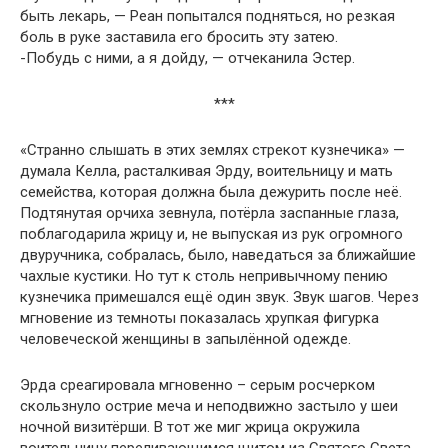
быть лекарь, — Реан попытался подняться, но резкая
боль в руке заставила его бросить эту затею.
-Побудь с ними, а я дойду, — отчеканила Эстер.
***
«Странно слышать в этих землях стрекот кузнечика» —
думала Келла, расталкивая Эрду, воительницу и мать
семейства, которая должна была дежурить после неё.
Подтянутая орчиха зевнула, потёрла заспанные глаза,
поблагодарила жрицу и, не выпуская из рук огромного
двуручника, собралась, было, наведаться за ближайшие
чахлые кустики. Но тут к столь непривычному пению
кузнечика примешался ещё один звук. Звук шагов. Через
мгновение из темноты показалась хрупкая фигурка
человеческой женщины в запылённой одежде.
Эрда среагировала мгновенно – серым росчерком
скользнуло острие меча и неподвижно застыло у шеи
ночной визитёрши. В тот же миг жрица окружила