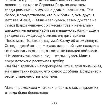
оказаться на месте Лерканы. Ведь по людским
традициям именно мужчина должен защищать. Тем
более, я почувствовала, что они больше, чем друзья
детства. А ещё, — Милен запнулась, затем достала из
сумки Шархи мешочек со смесью трав и неумелыми
движениями начала набивать изящную трубку. – Ещё я
увидела зарождающую жизнь внутри Лерканы.
-Твою мать! Только не вздумай Варду об этом ляпнуть.
Он ведь детей хотел… — кулак здоровой руки паладина
непроизвольно сжался, а костяшки пальцев побелели.
-Не маленькая, сама знаю, — откликнулась Милен,
сосредоточено раскуривая трубку.
-Ты бы с травками не перебирала. Это Шархи привычная,
ей и две таких порции, что кодою дробина. Друиды-то к
этому с малолетства приучены.
Милен промолчала – так как спорить с командиром их
отряда было бесполезно.
***