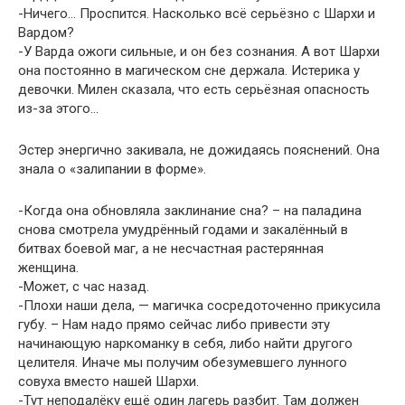
-Ничего… Проспится. Насколько всё серьёзно с Шархи и
Вардом?
-У Варда ожоги сильные, и он без сознания. А вот Шархи
она постоянно в магическом сне держала. Истерика у
девочки. Милен сказала, что есть серьёзная опасность
из-за этого…
Эстер энергично закивала, не дожидаясь пояснений. Она
знала о «залипании в форме».
-Когда она обновляла заклинание сна? – на паладина
снова смотрела умудрённый годами и закалённый в
битвах боевой маг, а не несчастная растерянная
женщина.
-Может, с час назад.
-Плохи наши дела, — магичка сосредоточенно прикусила
губу. – Нам надо прямо сейчас либо привести эту
начинающую наркоманку в себя, либо найти другого
целителя. Иначе мы получим обезумевшего лунного
совуха вместо нашей Шархи.
-Тут неподалёку ещё один лагерь разбит. Там должен