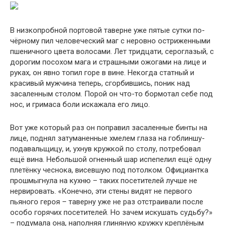
В низкопробной портовой таверне уже пятые сутки по-
чёрному пил человеческий маг с неровно остриженными
пшеничного цвета волосами. Лет тридцати, сероглазый, с
дорогим посохом мага и страшными ожогами на лице и
руках, он явно топил горе в вине. Некогда статный и
красивый мужчина теперь, сгорбившись, поник над
засаленным столом. Порой он что-то бормотал себе под
нос, и гримаса боли искажала его лицо.
Вот уже который раз он поправил засаленные бинты на
лице, поднял затуманенные хмелем глаза на гоблиншу-
подавальщицу, и, ухнув кружкой по столу, потребовал
ещё вина. Небольшой огненный шар испепелил ещё одну
плетёнку чеснока, висевшую под потолком. Официантка
прошмыгнула на кухню – таких посетителей лучше не
нервировать. «Конечно, эти стены видят не первого
пьяного героя – таверну уже не раз отстраивали после
особо горячих посетителей. Но зачем искушать судьбу?»
– подумала она, наполняя глиняную кружку креплёным