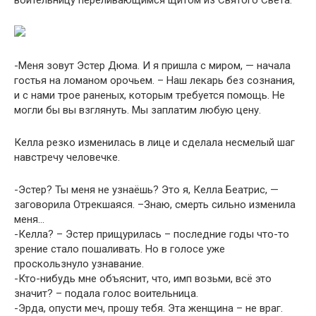
воительницу переливающимся щитом из Святого Света.
-Меня зовут Эстер Дюма. И я пришла с миром, — начала
гостья на ломаном орочьем. – Наш лекарь без сознания,
и с нами трое раненых, которым требуется помощь. Не
могли бы вы взглянуть. Мы заплатим любую цену.
Келла резко изменилась в лице и сделала несмелый шаг
навстречу человечке.
-Эстер? Ты меня не узнаёшь? Это я, Келла Беатрис, —
заговорила Отрекшаяся. –Знаю, смерть сильно изменила
меня…
-Келла? – Эстер прищурилась – последние годы что-то
зрение стало пошаливать. Но в голосе уже
проскользнуло узнавание.
-Кто-нибудь мне объяснит, что, имп возьми, всё это
значит? – подала голос воительница.
-Эрда, опусти меч, прошу тебя. Эта женщина – не враг.