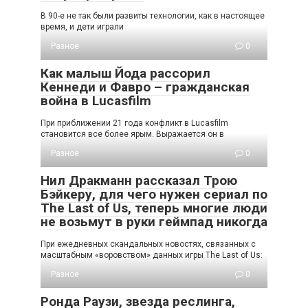
В 90-е не так были развиты технологии, как в настоящее
время, и дети играли
Разное
0
Как малыш Йода рассорил
Кеннеди и Фавро – гражданская
война в Lucasfilm
При приближении 21 года конфликт в Lucasfilm
становится все более ярым. Выражается он в
Разное
0
Нил Дракманн рассказал Трою
Бэйкеру, для чего нужен сериал по
The Last of Us, теперь многие люди
не возьмут в руки геймпад никогда
При ежедневных скандальных новостях, связанных с
масштабным «воровством» данных игры The Last of Us:
Разное
0
Ронда Раузи, звезда реслинга,