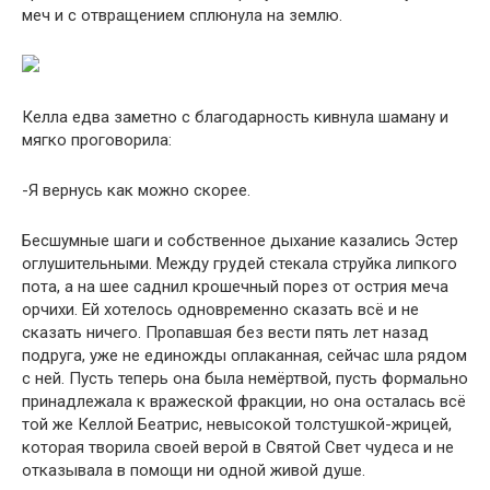
меч и с отвращением сплюнула на землю.
Келла едва заметно с благодарность кивнула шаману и
мягко проговорила:
-Я вернусь как можно скорее.
Бесшумные шаги и собственное дыхание казались Эстер
оглушительными. Между грудей стекала струйка липкого
пота, а на шее саднил крошечный порез от острия меча
орчихи. Ей хотелось одновременно сказать всё и не
сказать ничего. Пропавшая без вести пять лет назад
подруга, уже не единожды оплаканная, сейчас шла рядом
с ней. Пусть теперь она была немёртвой, пусть формально
принадлежала к вражеской фракции, но она осталась всё
той же Келлой Беатрис, невысокой толстушкой-жрицей,
которая творила своей верой в Святой Свет чудеса и не
отказывала в помощи ни одной живой душе.