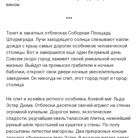
вином.
***
Тонет в закатных отблесках Соборная Площадь
Штормграда. Лучи заходящего солнца слизывают капли
дождя с крыш самых дорогих особняков человеческой
столицы. Вот и завершился ещё один безумный день.
Совсем скоро город заживёт своей уникальной ночной
жизнью. Выйдут на промысел грабители и ночные
бабочки, откроют свои двери ночные увеселительные
заведения. Он никогда не спит, этот город-порт и город-
столица.
Не спит и хозяйка уютного особняка, боевой маг Льда
Эстер Дюма. Отблески десятков свечей играют на стенах
огромной купальни. Дорогое вино, экзотические
сладости, редчайшая квель’таласская плитка, нежнейший
рунный шёлк простыней на кушетке у стены. По полу
рассыпаны лепестки магорозы. Два прекрасных юноши
ласкают обнаженное тело Эстер. В воздухе витает запах