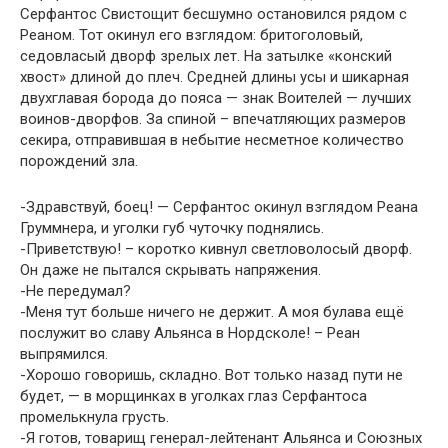
Серфантос Свистощит бесшумно остановился рядом с
Реаном. Тот окинул его взглядом: бритоголовый,
седовласый дворф зрелых лет. На затылке «конский
хвост» длиной до плеч. Средней длины усы и шикарная
двухглавая борода до пояса — знак Воителей — лучших
воинов-дворфов. За спиной – впечатляющих размеров
секира, отправившая в небытие несметное количество
порождений зла.
-Здравствуй, боец! — Серфантос окинул взглядом Реана
Груммнера, и уголки губ чуточку поднялись.
-Приветствую! – коротко кивнул светловолосый дворф.
Он даже не пытался скрывать напряжения.
-Не передумал?
-Меня тут больше ничего не держит. А моя булава ещё
послужит во славу Альянса в Нордсколе! – Реан
выпрямился.
-Хорошо говоришь, складно. Вот только назад пути не
будет, — в морщинках в уголках глаз Серфантоса
промелькнула грусть.
-Я готов, товарищ генерал-лейтенант Альянса и Союзных