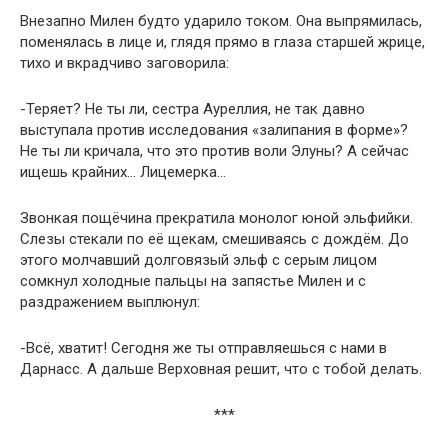
Внезапно Милен будто ударило током. Она выпрямилась,
поменялась в лице и, глядя прямо в глаза старшей жрице,
тихо и вкрадчиво заговорила:
-Теряет? Не ты ли, сестра Ауреллия, не так давно
выступала против исследования «залипания в форме»?
Не ты ли кричала, что это против воли Элуны? А сейчас
ищешь крайних… Лицемерка…
Звонкая пощёчина прекратила монолог юной эльфийки.
Слезы стекали по её щекам, смешиваясь с дождём. До
этого молчавший долговязый эльф с серым лицом
сомкнул холодные пальцы на запястье Милен и с
раздражением выплюнул:
-Всё, хватит! Сегодня же ты отправляешься с нами в
Дарнасс. А дальше Верховная решит, что с тобой делать.
***