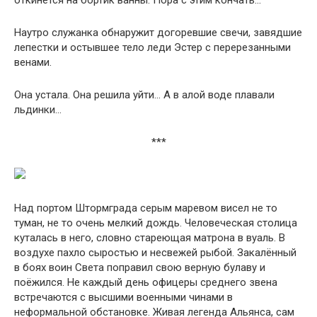
откинется на бортик ванны. Пора с этим кончать…
Наутро служанка обнаружит догоревшие свечи, завядшие
лепестки и остывшее тело леди Эстер с перерезанными
венами.
Она устала. Она решила уйти… А в алой воде плавали
льдинки…
***
Над портом Штормграда серым маревом висел не то
туман, не то очень мелкий дождь. Человеческая столица
куталась в него, словно стареющая матрона в вуаль. В
воздухе пахло сыростью и несвежей рыбой. Закалённый
в боях воин Света поправил свою верную булаву и
поёжился. Не каждый день офицеры среднего звена
встречаются с высшими военными чинами в
неформальной обстановке. Живая легенда Альянса, сам