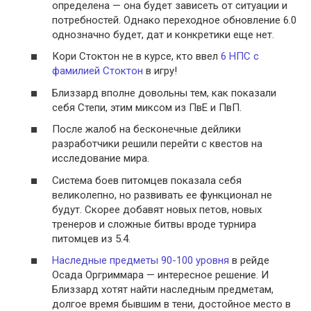
определена — она будет зависеть от ситуации и
потребностей. Однако переходное обновление 6.0
однозначно будет, дат и конкретики еще нет.
Кори Стоктон не в курсе, кто ввел
6 НПС с
фамилией Стоктон
в игру!
Близзард вполне довольны тем, как показали
себя Степи, этим миксом из ПвЕ и ПвП.
После жалоб на бесконечные дейлики
разработчики решили перейти с квестов на
исследование мира.
Система боев питомцев показала себя
великолепно, но развивать ее функционал не
будут. Скорее добавят новых петов, новых
тренеров и сложные битвы вроде турнира
питомцев из 5.4.
Наследные предметы 90-100 уровня
в рейде
Осада Оргриммара — интересное решение. И
Близзард хотят найти наследным предметам,
долгое время бывшим в тени, достойное место в