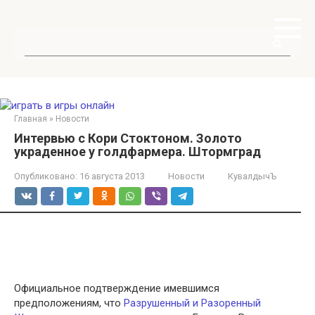
Перейти
к
контенту
Поиск:
Главная
»
Новости
Интервью с Кори Стоктоном. Золото
украденное у голдфармера. Штормград
Опубликовано:
16 августа 2013
Новости
КувалдычЪ
Официальное подтверждение имевшимся
предположениям, что
Разрушенный и Разоренный