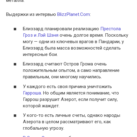
металла.
Выдержки из интервью
BlizzPlanet.Com
:
Близзард планировали реализацию
Престола
Гроз и Лэй Шэня
очень долгое время. Поскольку
могу — одни из ключевых врагов в Пандарии, у
Близзард была масса возможностей сделать
интересные бои.
Близзард считают Остров Грома очень
положительным опытом, а само направление
правильным, они многому научились.
У каждого есть своя причина уничтожить
Гарроша
. Но общим является понимание, что
Гаррош разрушит Азерот, если получит силу,
которой жаждет.
У кого-то есть личные счеты, однако народы
Азерота в целом рассматривают его, как
глобальную угрозу.