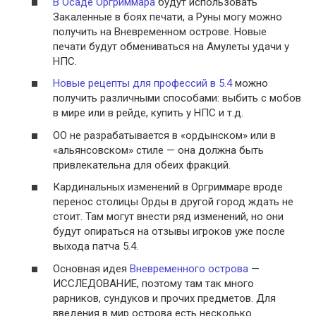
В Осаде Оргриммара
будут использовать
Закаленные в боях печати, а Руны могу можно
получить на Вневременном острове. Новые
печати будут обмениваться на Амулеты удачи у
НПС.
Новые рецепты для профессий в 5.4
можно
получить различными способами: выбить с мобов
в мире или в рейде, купить у НПС и т.д.
ОО не разрабатывается в «ордынском» или в
«альянсовском» стиле — она должна быть
привлекательна для обеих фракций.
Кардинальных изменений в Оргриммаре вроде
перенос столицы Орды в другой город ждать не
стоит. Там могут внести ряд изменений, но они
будут опираться на отзывы игроков уже после
выхода патча 5.4.
Основная идея
Вневременного острова
—
ИССЛЕДОВАНИЕ, поэтому там так много
рарников, сундуков и прочих предметов. Для
введения в мир острова есть несколько