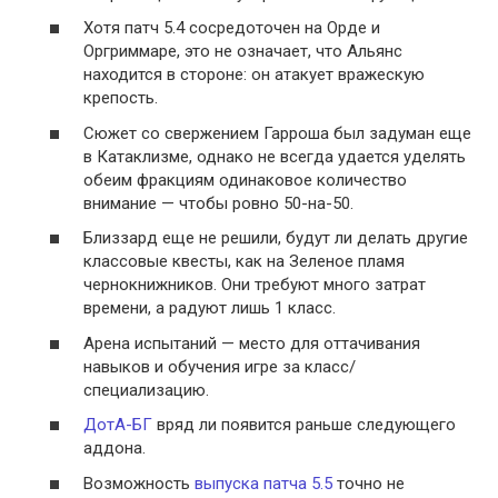
Хотя патч 5.4 сосредоточен на Орде и
Оргриммаре, это не означает, что Альянс
находится в стороне: он атакует вражескую
крепость.
Сюжет со свержением Гарроша был задуман еще
в Катаклизме, однако не всегда удается уделять
обеим фракциям одинаковое количество
внимание — чтобы ровно 50-на-50.
Близзард еще не решили, будут ли делать другие
классовые квесты, как на Зеленое пламя
чернокнижников. Они требуют много затрат
времени, а радуют лишь 1 класс.
Арена испытаний — место для оттачивания
навыков и обучения игре за класс/
специализацию.
ДотА-БГ
вряд ли появится раньше следующего
аддона.
Возможность
выпуска патча 5.5
точно не