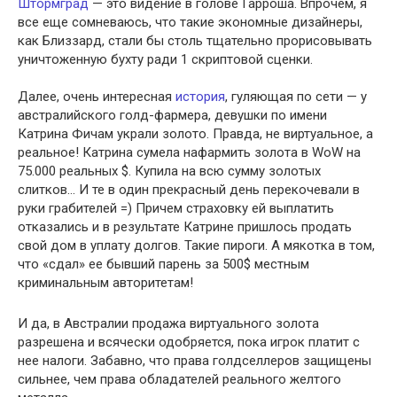
Штормград
— это видение в голове Гарроша. Впрочем, я
все еще сомневаюсь, что такие экономные дизайнеры,
как Близзард, стали бы столь тщательно прорисовывать
уничтоженную бухту ради 1 скриптовой сценки.
Далее, очень интересная
история
, гуляющая по сети — у
австралийского голд-фармера, девушки по имени
Катрина Фичам украли золото. Правда, не виртуальное, а
реальное! Катрина сумела нафармить золота в WoW на
75.000 реальных $. Купила на всю сумму золотых
слитков… И те в один прекрасный день перекочевали в
руки грабителей =) Причем страховку ей выплатить
отказались и в результате Катрине пришлось продать
свой дом в уплату долгов. Такие пироги. А мякотка в том,
что «сдал» ее бывший парень за 500$ местным
криминальным авторитетам!
И да, в Австралии продажа виртуального золота
разрешена и всячески одобряется, пока игрок платит с
нее налоги. Забавно, что права голдселлеров защищены
сильнее, чем права обладателей реального желтого