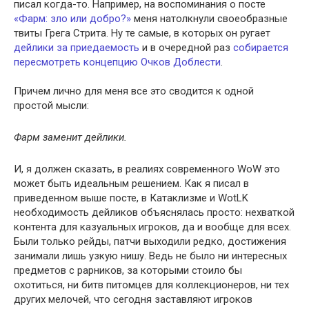
писал когда-то. Например, на воспоминания о посте
«Фарм: зло или добро?»
меня натолкнули своеобразные
твиты Грега Стрита. Ну те самые, в которых он ругает
дейлики за приедаемость
и в очередной раз
собирается
пересмотреть концепцию Очков Доблести
.
Причем лично для меня все это сводится к одной
простой мысли:
Фарм заменит дейлики.
И, я должен сказать, в реалиях современного WoW это
может быть идеальным решением. Как я писал в
приведенном выше посте, в Катаклизме и WotLK
необходимость дейликов объяснялась просто: нехваткой
контента для казуальных игроков, да и вообще для всех.
Были только рейды, патчи выходили редко, достижения
занимали лишь узкую нишу. Ведь не было ни интересных
предметов с рарников, за которыми стоило бы
охотиться, ни битв питомцев для коллекционеров, ни тех
других мелочей, что сегодня заставляют игроков