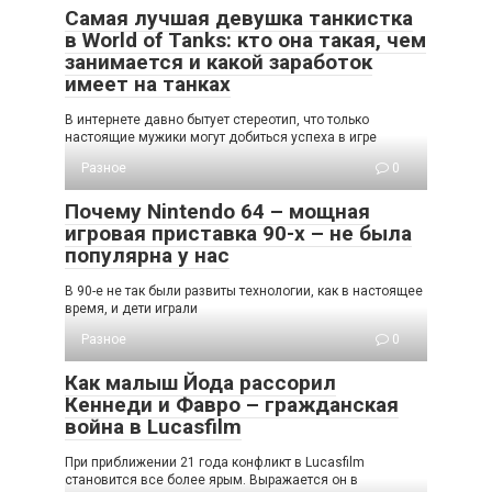
Самая лучшая девушка танкистка
в World of Tanks: кто она такая, чем
занимается и какой заработок
имеет на танках
В интернете давно бытует стереотип, что только
настоящие мужики могут добиться успеха в игре
Разное
0
Почему Nintendo 64 – мощная
игровая приставка 90-х – не была
популярна у нас
В 90-е не так были развиты технологии, как в настоящее
время, и дети играли
Разное
0
Как малыш Йода рассорил
Кеннеди и Фавро – гражданская
война в Lucasfilm
При приближении 21 года конфликт в Lucasfilm
становится все более ярым. Выражается он в