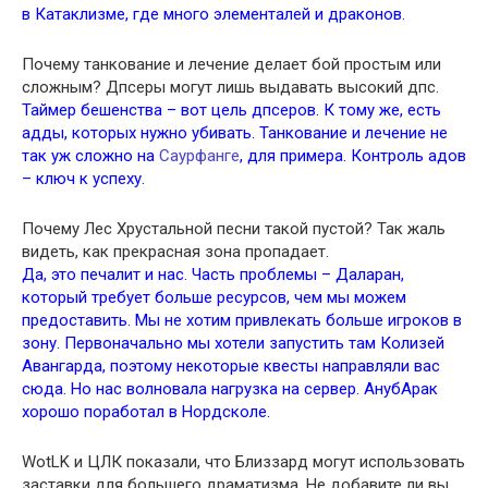
в Катаклизме, где много элементалей и драконов.
Почему танкование и лечение делает бой простым или
сложным? Дпсеры могут лишь выдавать высокий дпс.
Таймер бешенства – вот цель дпсеров. К тому же, есть
адды, которых нужно убивать. Танкование и лечение не
так уж сложно на
Саурфанге
, для примера. Контроль адов
– ключ к успеху.
Почему Лес Хрустальной песни такой пустой? Так жаль
видеть, как прекрасная зона пропадает.
Да, это печалит и нас. Часть проблемы – Даларан,
который требует больше ресурсов, чем мы можем
предоставить. Мы не хотим привлекать больше игроков в
зону. Первоначально мы хотели запустить там Колизей
Авангарда, поэтому некоторые квесты направляли вас
сюда. Но нас волновала нагрузка на сервер. АнубАрак
хорошо поработал в Нордсколе.
WotLK и ЦЛК показали, что Близзард могут использовать
заставки для большего драматизма. Не добавите ли вы