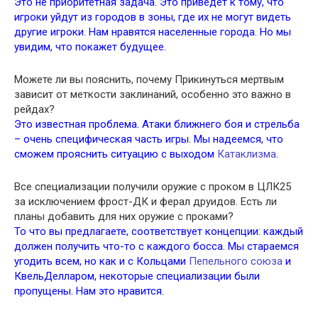
Это не приоритетная задача. Это приведет к тому, что
игроки уйдут из городов в зоны, где их не могут видеть
другие игроки. Нам нравятся населенные города. Но мы
увидим, что покажет будущее.
Можете ли вы пояснить, почему Прикинуться мертвым
зависит от меткости заклинаний, особенно это важно в
рейдах?
Это известная проблема. Атаки ближнего боя и стрельба
– очень специфическая часть игры. Мы надеемся, что
сможем прояснить ситуацию с выходом
Катаклизма
.
Все специализации получили оружие с проком в ЦЛК25
за исключением фрост-ДК и ферал друидов. Есть ли
планы добавить для них оружие с проками?
То что вы предлагаете, соответствует концепции: каждый
должен получить что-то с каждого босса. Мы стараемся
угодить всем, но как и с Кольцами
Пепельного союза
и
КвельДелларом, некоторые специализации были
пропущены. Нам это нравится.