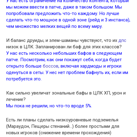
У нас есть ограничение на количество контента, который
мы можем ввести в патче, даже в таком большом. Мы
попробовали предложить что-то каждому. Но лучше
сделать что-то мощное в одной зоне (рейд и 3 инстанса),
чем множество мелких вещей по всему миру.
И баланс друиды, и элем-шаманы чувствуют, что их
дпс
низок в ЦЛК. Запланирован ли баф для этих классов?
У нас есть несколько небольших бафов в следующем
патче. Посмотрим, как они покажут себя, когда будет
открыто больше
боссов
, включая хардмоды и игроки
оденуться в сеты. У нес нет проблем бафнуть их, если им
потребуется это.
Как сильно увеличат зональные бафы в ЦЛК ХП, урон и
лечение?
Мы пока не решили, но что-то вроде 5%.
Есть ли планы сделать низкоуровневые подземелья
(Мараудон, Пещеры стенаний…) более простыми для
новых игроков (снижение времени прохождения)