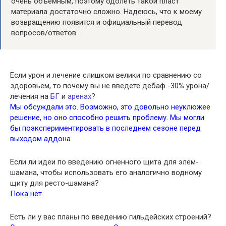
очень объемным, поэтому одолеть такой пласт
материала достаточно сложно. Надеюсь, что к моему
возвращению появится и официальный перевод
вопросов/ответов.
Если урон и лечение слишком велики по сравнению со
здоровьем, то почему вы не введете дебаф -30% урона/
лечения на
БГ
и
аренах
?
Мы обсуждали это. Возможно, это довольно неуклюжее
решение, но оно способно решить проблему. Мы могли
бы поэкспериментировать в последнем сезоне перед
выходом аддона.
Если ли идеи по введению огненного щита для элем-
шамана, чтобы использовать его аналогично водному
щиту для ресто-шамана?
Пока нет.
Есть ли у вас планы по введению гильдейских строений?