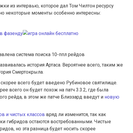
и из интервью, которое дал Том Чилтон ресурсу
, но некоторые моменты особенно интересны:
влена система поиска 10-ппл рейдов
азвивалась история Артаса. Вероятнее всего, таким же
тория Смертокрыла.
 скорее всего будет введено Рубиновое святилище.
рее всего он будет похож на патч 3.3.2, где была
го рейда, в этом же патче Близзард введут и
новую
в и чистых классов
вряд ли изменится, так как
пеки гибридов остаются востребованными. Чистые
идов, но эта разница будет носить скорее