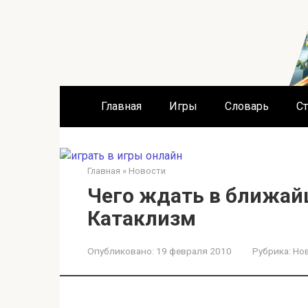
Перейти
к
контенту
Главная
Игры
Словарь
Ст
Главная
»
Новости
Чего ждать в ближай
Катаклизм
Опубликовано:
19 февраля 2010
Рубрика:
Но