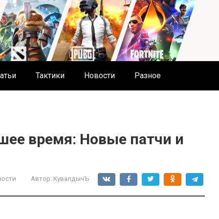
атьи
Тактики
Новости
Разное
шее время: Новые патчи и
вости
Автор:
КувалдычЪ