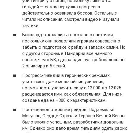
убил интригу от игры, поскольку лишь 0.1%
гильдий — самая верхушка прогресса
действительно осваивала боссов. Остальные
читали их описания, смотрели видео и изучали
тактики.
Близзард отказались от котлов с настоями,
поскольку они позволяли игрокам совершенно
забыть о подготовке к рейду и запасах химии. Но
с другой стороны, в Пандарии все намного
проще, чем в БК, где на один пул требовалось по
2 эликсира и 5 зелий.
Прогресс-гильдии в героических режимах
учитывают даже мельчайшие усиления,
возможность увеличить силу с 12.000 до 12.025
расценивается ими, как обязательная. Для них и
создана еда на +300 к характеристикам.
Постепенное открытие рейдов: Подземелья
Могушан, Сердце Страха и Терраса Вечной Весны
было вполне успешным, разработчики довольны
им. Однако оно дало время гильдиям одеть своих