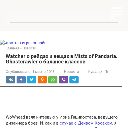
Перейти
к
контенту
Поиск:
Главная
»
Новости
Watcher о рейдах и вещах в Mists of Pandaria.
Ghostcrawler о балансе классов
Опубликовано:
1 марта 2013
Новости
КувалдычЪ
WoWhead взял интервью у Иона Гацикостаса, ведущего
дизайнера боев. И, как и в
случае с Дейвом Косаком
, я