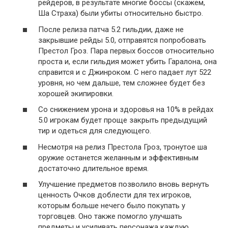
рейдеров, в результате многие боссы (скажем,
Ша Страха) были убиты относительно быстро.
После релиза патча 5.2 гильдии, даже не
закрывшие рейды 5.0, отправятся попробовать
Престол Гроз. Пара первых боссов относительно
проста и, если гильдия может убить Гаралона, она
справится и с Джинроком. С него падает лут 522
уровня, но чем дальше, тем сложнее будет без
хорошей экипировки.
Со снижением урона и здоровья на 10% в рейдах
5.0 игрокам будет проще закрыть предыдущий
тир и одеться для следующего.
Несмотря на релиз Престола Гроз, тронутое ша
оружие останется желанным и эффективным
достаточно длительное время.
Улучшение предметов позволило вновь вернуть
ценность Очков доблести для тех игроков,
которым больше нечего было покупать у
торговцев. Оно также помогло улучшать
предметы и усиливать персонажа каждую