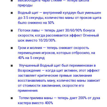
Высвободить чары стихий
— теперь школа
природы
Водный щит
— внутренний кулдаун был уменьшен
до 3.5 секунды, количество маны от проков щита
было снижено на 50%
Потоки лавы
— теперь дает 30/60/90% бонуса
скорости, когда рассеивается эффект
Огненный
шок
вместо 10/20/30%.
Гром и молния
— теперь снижает скорость
перемещения игроков, которых отбросило, на
40% на 5 секунд
Улучшенный Водный щит был переименован в
Возрождение — когда щит активен, этот эффект
заставляет критические прямые заклинания
восстанавливать ману, количество маны зависит
от стоимости заклинания, скорости его
применения.
Тотем прилива маны — теперь дает 200% от духа
кастера вместо 400%