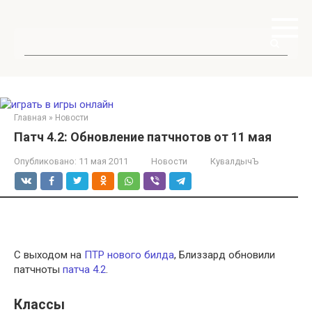
Перейти
к
контенту
Поиск:
Главная
»
Новости
Патч 4.2: Обновление патчнотов от 11 мая
Опубликовано:
11 мая 2011
Новости
КувалдычЪ
С выходом на
ПТР нового билда
, Близзард обновили
патчноты
патча 4.2
.
Классы