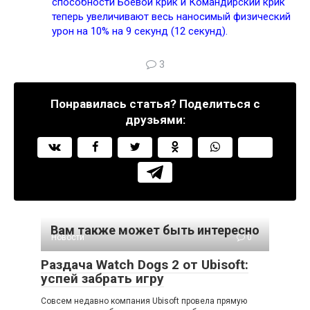
способности
Боевой крик
и
Командирский крик
теперь увеличивают весь наносимый физический
урон на 10% на 9 секунд (12 секунд).
3
Понравилась статья? Поделиться с
друзьями:
Вам также может быть интересно
Новости
0
Раздача Watch Dogs 2 от Ubisoft:
успей забрать игру
Совсем недавно компания Ubisoft провела прямую