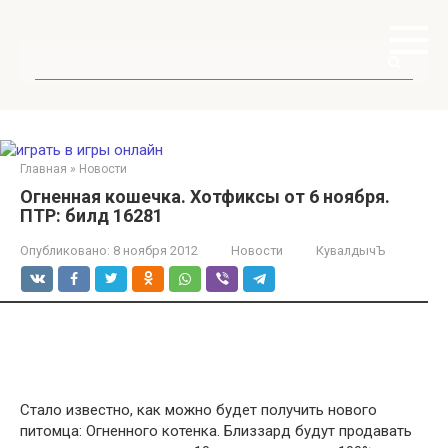
Перейти
к
контенту
Поиск:
Главная
»
Новости
Огненная кошечка. Хотфиксы от 6 ноября.
ПТР: билд 16281
Опубликовано:
8 ноября 2012
Новости
КувалдычЪ
Стало известно, как можно будет получить нового
питомца: Огненного котенка. Близзард будут продавать