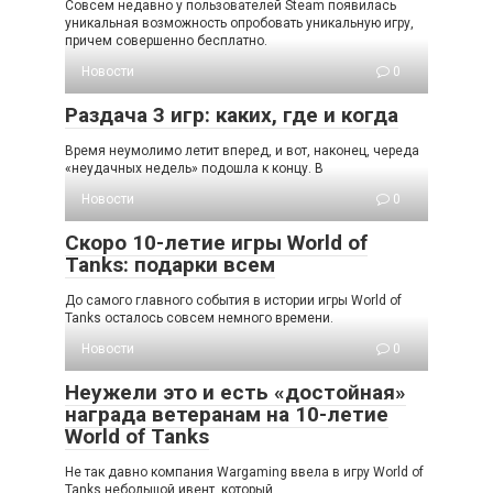
Совсем недавно у пользователей Steam появилась
уникальная возможность опробовать уникальную игру,
причем совершенно бесплатно.
Новости
0
Раздача 3 игр: каких, где и когда
Время неумолимо летит вперед, и вот, наконец, череда
«неудачных недель» подошла к концу. В
Новости
0
Скоро 10-летие игры World of
Tanks: подарки всем
До самого главного события в истории игры World of
Tanks осталось совсем немного времени.
Новости
0
Неужели это и есть «достойная»
награда ветеранам на 10-летие
World of Tanks
Не так давно компания Wargaming ввела в игру World of
Tanks небольшой ивент, который