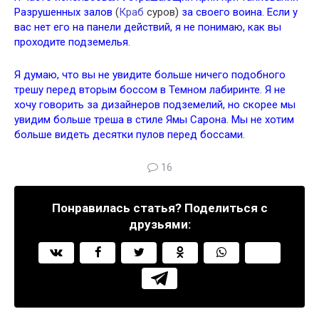
Разрушенных залов
(
Краб
суров)
за своего воина. Если у
вас нет его на панели действий, я не понимаю, как вы
проходите подземелья.
Я думаю, что вы не увидите больше ничего подобного
трешу перед вторым боссом в Темном лабиринте. Я не
хочу говорить за дизайнеров подземелий, но скорее мы
увидим больше треша в стиле Ямы Сарона. Мы не хотим
больше видеть десятки пулов перед боссами.
16
Понравилась статья? Поделиться с
друзьями: