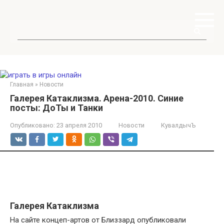
Перейти
к
контенту
Поиск:
Главная
»
Новости
Галерея Катаклизма. Арена-2010. Синие
посты: ДоТы и Танки
Опубликовано:
23 апреля 2010
Новости
КувалдычЪ
Галерея Катаклизма
На сайте концеп-артов от Близзард опубликовали