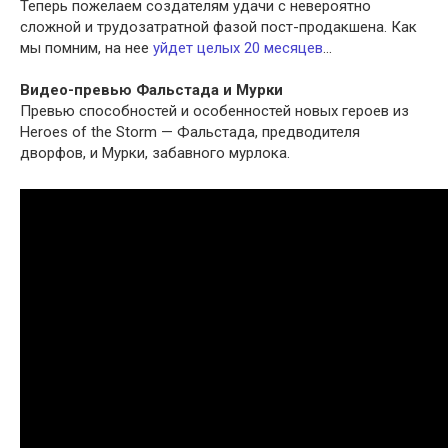
Теперь пожелаем создателям удачи с невероятно
сложной и трудозатратной фазой пост-продакшена. Как
мы помним, на нее
уйдет целых 20 месяцев
…
Видео-превью Фальстада и Мурки
Превью способностей и особенностей новых героев из
Heroes of the Storm — Фальстада, предводителя
дворфов, и Мурки, забавного мурлока.