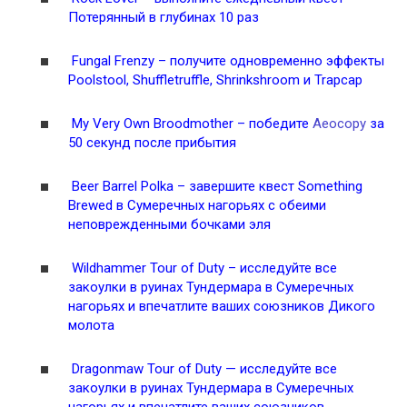
Потерянный в глубинах 10 раз
Fungal Frenzy – получите одновременно эффекты
Poolstool, Shuffletruffle, Shrinkshroom и Trapcap
My Very Own Broodmother – победите
Аеосору
за
50 секунд после прибытия
Beer Barrel Polka – завершите квест Something
Brewed в Сумеречных нагорьях с обеими
неповрежденными бочками эля
Wildhammer Tour of Duty – исследуйте все
закоулки в руинах Тундермара в Сумеречных
нагорьях и впечатлите ваших союзников Дикого
молота
Dragonmaw Tour of Duty — исследуйте все
закоулки в руинах Тундермара в Сумеречных
нагорьях и впечатлите ваших союзников