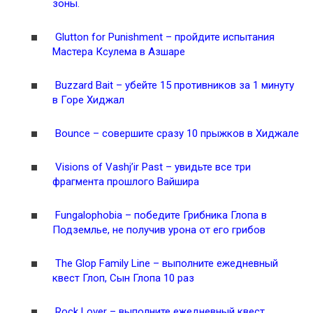
зоны.
Glutton for Punishment – пройдите испытания
Мастера Ксулема в Азшаре
Buzzard Bait – убейте 15 противников за 1 минуту
в Горе Хиджал
Bounce – совершите сразу 10 прыжков в Хиджале
Visions of Vashj’ir Past – увидьте все три
фрагмента прошлого Вайшира
Fungalophobia – победите Грибника Глопа в
Подземлье, не получив урона от его грибов
The Glop Family Line – выполните ежедневный
квест Глоп, Сын Глопа 10 раз
Rock Lover – выполните ежедневный квест