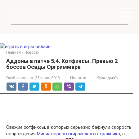
Перейти
к
контенту
Поиск:
Главная
»
Новости
Аддоны в патче 5.4. Хотфиксы. Превью 2
боссов Осады Оргриммара
Опубликовано:
25 июня 2013
Новости
КувалдычЪ
Свежие хотфиксы, в которых серьезно бафнули скорость
возрождения
Миниатюрного киражского стражника
, а