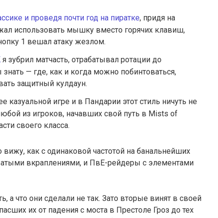
ассике и проведя почти год на пиратке
, придя на
ал использовать мышку вместо горячих клавиш,
нопку 1 вешал атаку жезлом.
K
я зубрил матчасть, отрабатывал ротации до
ы знать — где, как и когда можно побинтоваться,
вать защитный кулдаун.
е казуальной игре и в Пандарии этот стиль ничуть не
юбой из игроков, начавших свой путь в Mists of
асти своего класса.
о вижу, как с одинаковой частотой на банальнейших
ватыми вкраплениями, и ПвЕ-рейдеры с элементами
, а что они сделали не так. Зато вторые винят в своей
спасших их от падения с моста в Престоле Гроз до тех