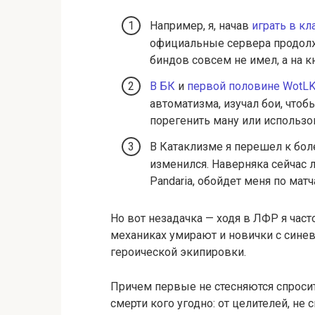
Например, я, начав
играть в кл
официальные сервера продолж
биндов совсем не имел, а на к
В БК
и
первой половине WotL
автоматизма, изучал бои, чтоб
порегенить ману или использо
В Катаклизме я перешел к боле
изменился. Наверняка сейчас л
Pandaria, обойдет меня по матч
Но вот незадачка — ходя в ЛФР я част
механиках умирают и новички с сине
героической экипировки.
Причем первые не стесняются спросить
смерти кого угодно: от целителей, не 