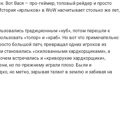
к. Вот Вася — про-геймер, топовый рейдер и просто
 История «ярлыков» в WoW насчитывает столько же лет,
ользовались традиционным «нуб», потом перешли к
пользовать «топор» и «краб». Но вот что примечательно:
осто большой патч, превращал одних игроков из
Одни становились «скилованными хардкорщиками», а
рочем встречались и «криворукие хардкорщики»,
ни, но по-прежнему играли плохо. Были и
ко, но метко, зарывая талант в землю и забивая на