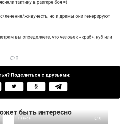
сняли тактику в разгаре боя =)
пс/лечение/живучесть, но и драмы они генерируют
метрам вы определяете, что человек «краб», нуб или
0
тья? Поделиться с друзьями:
ожет быть интересно
Разное
0