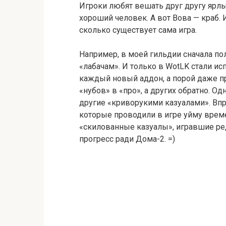
Игроки любят вешать друг другу ярлы
хороший человек. А вот Вова — краб.
сколько существует сама игра.
Например, в моей гильдии сначала п
«лабачам». И только в WotLK стали ис
каждый новый аддон, а порой даже пр
«нубов» в «про», а других обратно. 
другие «криворукими казуалами». Вп
которые проводили в игре уйму време
«скилованные казуалы», игравшие ред
прогресс ради Дома-2. =)