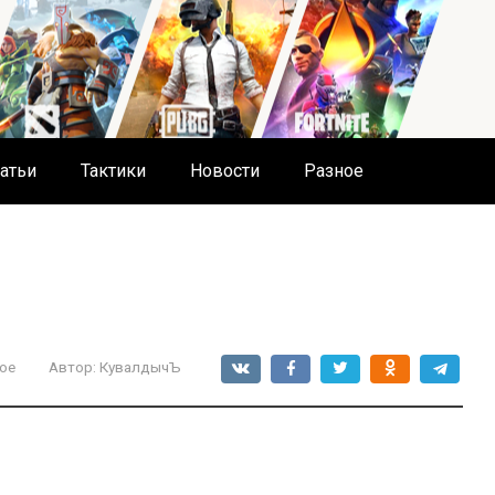
атьи
Тактики
Новости
Разное
ое
Автор:
КувалдычЪ