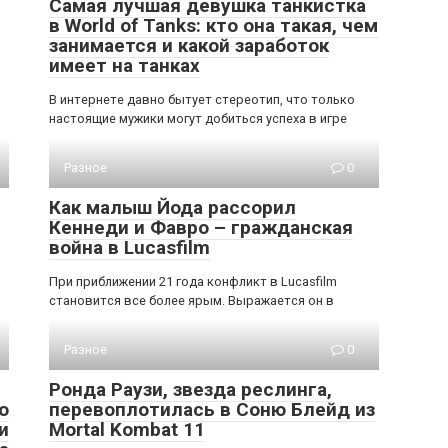
Самая лучшая девушка танкистка
в World of Tanks: кто она такая, чем
занимается и какой заработок
имеет на танках
В интернете давно бытует стереотип, что только
настоящие мужики могут добиться успеха в игре
Разное
0
Как малыш Йода рассорил
Кеннеди и Фавро – гражданская
война в Lucasfilm
При приближении 21 года конфликт в Lucasfilm
становится все более ярым. Выражается он в
Разное
0
Ронда Раузи, звезда реслинга,
о
перевоплотилась в Соню Блейд из
и
Mortal Kombat 11