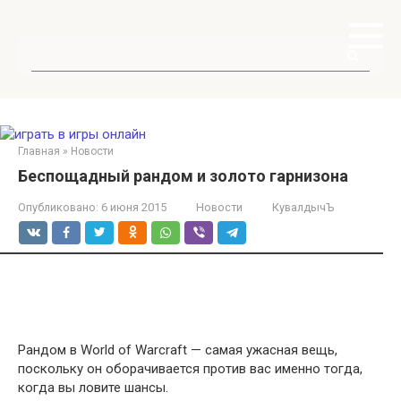
Перейти
к
контенту
Поиск:
Главная
»
Новости
Беспощадный рандом и золото гарнизона
Опубликовано:
6 июня 2015
Новости
КувалдычЪ
Рандом в World of Warcraft — самая ужасная вещь,
поскольку он оборачивается против вас именно тогда,
когда вы ловите шансы.