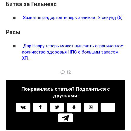
Битва за Гильнеас
Захват штандартов теперь занимает 8 секунд (5).
Расы
Дар Наару теперь может вылечить ограниченное
количество здоровья НПС с большим запасом
ХП.
12
Понравилась статья? Поделиться с
друзьями: