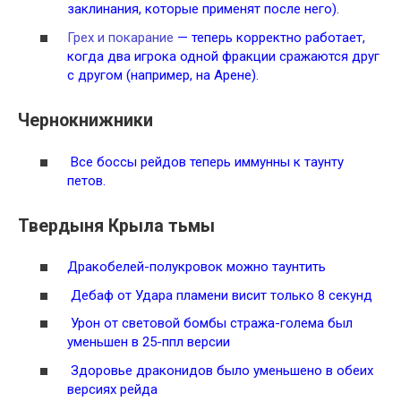
заклинания, которые применят после него).
Грех и покарание
— теперь корректно работает,
когда два игрока одной фракции сражаются друг
с другом (например, на Арене).
Чернокнижники
Все боссы рейдов теперь иммунны к таунту
петов.
Твердыня Крыла тьмы
Дракобелей-полукровок можно таунтить
Дебаф от Удара пламени висит только 8 секунд
Урон от световой бомбы стража-голема был
уменьшен в 25-ппл версии
Здоровье драконидов было уменьшено в обеих
версиях рейда