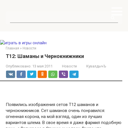
Перейти
к
контенту
Поиск:
Главная
»
Новости
Т12: Шаманы и Чернокнижники
Опубликовано:
13 мая 2011
Новости
КувалдычЪ
Появились изображения сетов Т12 шаманов и
чернокнижников. Сет шаманов очень понравился:
огненная корона, на мой взгляд, один из лучших
вариантов шлема. В свое время я даже фармил подобную