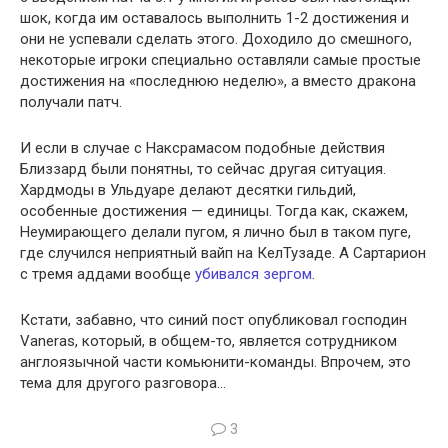
шок, когда им оставалось выполнить 1-2 достижения и
они не успевали сделать этого. Доходило до смешного,
некоторые игроки специально оставляли самые простые
достижения на «последнюю неделю», а вместо дракона
получали патч.
И если в случае с Наксрамасом подобные действия
Близзард были понятны, то сейчас другая ситуация.
Хардмоды в Ульдуаре делают десятки гильдий,
особенные достижения — единицы. Тогда как, скажем,
Неумирающего делали пугом, я лично был в таком пуге,
где случился неприятный вайп на КелТузаде. А Сартарион
с тремя аддами вообще
убивался зергом
.
Кстати, забавно, что синий пост опубликовал господин
Vaneras, который, в общем-то, является сотрудником
англоязычной части комьюнити-команды. Впрочем, это
тема для другого разговора…
3