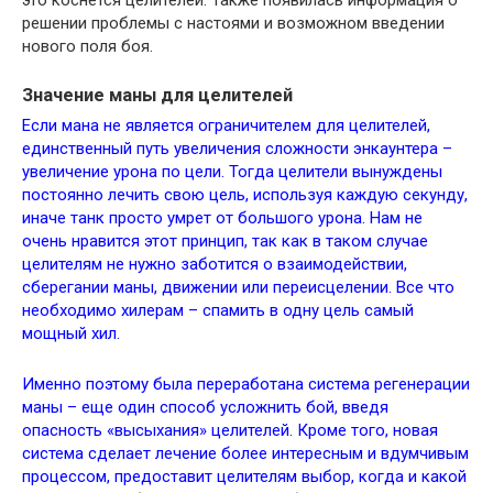
это коснется целителей. Также появилась информация о
решении проблемы с настоями и возможном введении
нового поля боя.
Значение маны для целителей
Если мана не является ограничителем для целителей,
единственный путь увеличения сложности энкаунтера –
увеличение урона по цели. Тогда целители вынуждены
постоянно лечить свою цель, используя каждую секунду,
иначе танк просто умрет от большого урона. Нам не
очень нравится этот принцип, так как в таком случае
целителям не нужно заботится о взаимодействии,
сберегании маны, движении или переисцелении. Все что
необходимо хилерам – спамить в одну цель самый
мощный хил.
Именно поэтому была переработана система регенерации
маны – еще один способ усложнить бой, введя
опасность «высыхания» целителей. Кроме того, новая
система сделает лечение более интересным и вдумчивым
процессом, предоставит целителям выбор, когда и какой