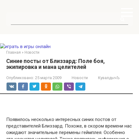
Перейти
к
контенту
Поиск:
Главная
»
Новости
Синие посты от Близзард: Поле боя,
экипировка и мана целителей
Опубликовано:
25 марта 2009
Новости
КувалдычЪ
Появилось несколько интересных синих постов от
представителей Близзард. Похоже, в скором времени нас
ожидают значительные перемены геймплея. Особенно