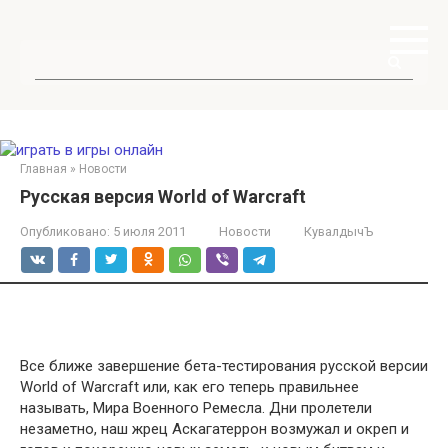
Перейти
к
контенту
Поиск:
Главная
»
Новости
Русская версия World of Warcraft
Опубликовано:
5 июля 2011
Новости
КувалдычЪ
Все ближе завершение бета-тестирования русской версии
World of Warcraft или, как его теперь правильнее
называть, Мира Военного Ремесла. Дни пролетели
незаметно, наш жрец Аскагатеррон возмужал и окреп и