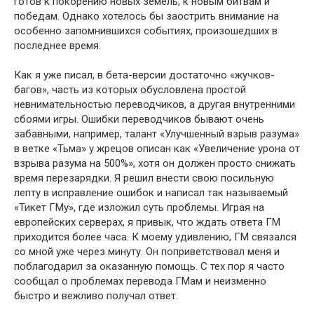
готов к покорению новых земель, к новым битвам и
победам. Однако хотелось бы заострить внимание на
особенно запомнившихся событиях, произошедших в
последнее время.
Как я уже писал, в бета-версии достаточно «жучков-
багов», часть из которых обусловлена простой
невнимательностью переводчиков, а другая внутренними
сбоями игры. Ошибки переводчиков бывают очень
забавными, например, талант «Улучшенный взрыв разума»
в ветке «Тьма» у жрецов описан как «Увеличение урона от
взрыва разума на 500%», хотя он должен просто снижать
время перезарядки. Я решил внести свою посильную
лепту в исправление ошибок и написал так называемый
«Тикет ГМу», где изложил суть проблемы. Играя на
европейских серверах, я привык, что ждать ответа ГМ
приходится более часа. К моему удивлению, ГМ связался
со мной уже через минуту. Он поприветствовал меня и
поблагодарил за оказанную помощь. С тех пор я часто
сообщал о проблемах перевода ГМам и неизменно
быстро и вежливо получал ответ.