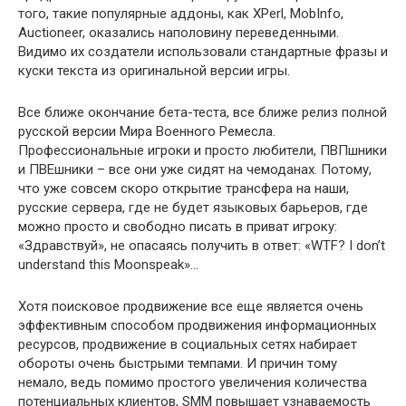
того, такие популярные аддоны, как XPerl, MobInfo,
Auctioneer, оказались наполовину переведенными.
Видимо их создатели использовали стандартные фразы и
куски текста из оригинальной версии игры.
Все ближе окончание бета-теста, все ближе релиз полной
русской версии Мира Военного Ремесла.
Профессиональные игроки и просто любители, ПВПшники
и ПВЕшники – все они уже сидят на чемоданах. Потому,
что уже совсем скоро открытие трансфера на наши,
русские сервера, где не будет языковых барьеров, где
можно просто и свободно писать в приват игроку:
«Здравствуй», не опасаясь получить в ответ: «WTF? I don’t
understand this Moonspeak»…
Хотя поисковое продвижение все еще является очень
эффективным способом продвижения информационных
ресурсов, продвижение в социальных сетях набирает
обороты очень быстрыми темпами. И причин тому
немало, ведь помимо простого увеличения количества
потенциальных клиентов, SMM повышает узнаваемость