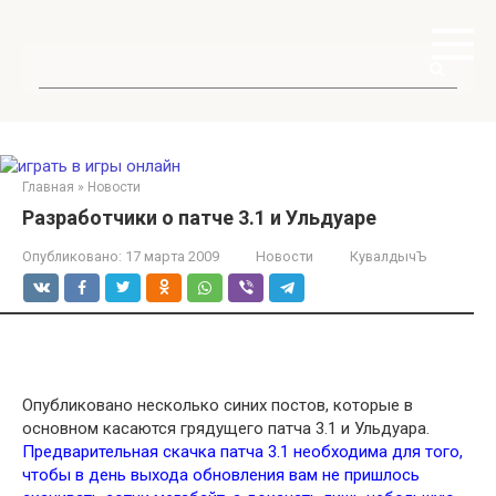
Перейти
к
контенту
Поиск:
Главная
»
Новости
Разработчики о патче 3.1 и Ульдуаре
Опубликовано:
17 марта 2009
Новости
КувалдычЪ
Опубликовано несколько синих постов, которые в
основном касаются грядущего патча 3.1 и Ульдуара.
Предварительная скачка патча 3.1 необходима для того,
чтобы в день выхода обновления вам не пришлось