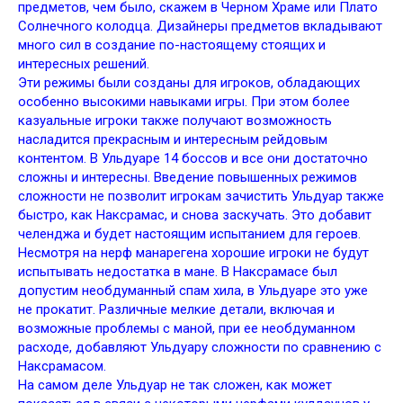
предметов, чем было, скажем в Черном Храме или Плато
Солнечного колодца. Дизайнеры предметов вкладывают
много сил в создание по-настоящему стоящих и
интересных решений.
Эти режимы были созданы для игроков, обладающих
особенно высокими навыками игры. При этом более
казуальные игроки также получают возможность
насладится прекрасным и интересным рейдовым
контентом. В Ульдуаре 14 боссов и все они достаточно
сложны и интересны. Введение повышенных режимов
сложности не позволит игрокам зачистить Ульдуар также
быстро, как Наксрамас, и снова заскучать. Это добавит
челенджа и будет настоящим испытанием для героев.
Несмотря на нерф манарегена хорошие игроки не будут
испытывать недостатка в мане. В Наксрамасе был
допустим необдуманный спам хила, в Ульдуаре это уже
не прокатит. Различные мелкие детали, включая и
возможные проблемы с маной, при ее необдуманном
расходе, добавляют Ульдуару сложности по сравнению с
Наксрамасом.
На самом деле Ульдуар не так сложен, как может