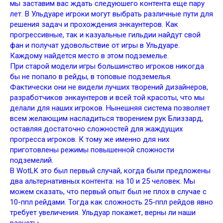
мы заставим вас ждать следуюшего контента еще пару
лет. В Ульдуаре игроки могут выбрать различные пути для
решения задач и прохождения энкаунтеров. Как
прогрессивные, так и казуальные гильдии найдут свой
фан и получат удовольствие от игры в Ульдуаре.
Каждому найдется место в этом подземелье.
При старой модели игры большинство игроков никогда
бы не попало в рейды, в топовые подземелья.
Фактически они не видели лучших творений дизайнеров,
разработчиков энкаунтеров и всей той красоты, что мы
делали для наших игроков. Нынешняя система позволяет
всем желающим насладиться творением рук Близзард,
оставляя достаточно сложностей для жаждущих
прогресса игроков. К тому же именно для них
приготовлены режимы повышенной сложности
подземелий.
В WotLK это был первый случай, когда были предложены
два альтернативных контента: на 10 и 25 человек. Мы
можем сказать, что первый опыт был не плох в случае с
10-ппл рейдами. Тогда как сложность 25-ппл рейдов явно
требует увеличения. Ульдуар покажет, верны ли наши