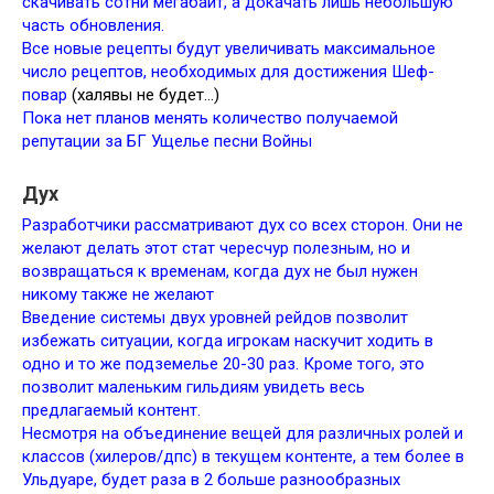
скачивать сотни мегабайт, а докачать лишь небольшую
часть обновления.
Все новые рецепты будут увеличивать максимальное
число рецептов, необходимых для достижения Шеф-
повар
(халявы не будет…)
Пока нет планов менять количество получаемой
репутации за БГ Ущелье песни Войны
Дух
Разработчики рассматривают дух со всех сторон. Они не
желают делать этот стат чересчур полезным, но и
возвращаться к временам, когда дух не был нужен
никому также не желают
Введение системы двух уровней рейдов позволит
избежать ситуации, когда игрокам наскучит ходить в
одно и то же подземелье 20-30 раз. Кроме того, это
позволит маленьким гильдиям увидеть весь
предлагаемый контент.
Несмотря на объединение вещей для различных ролей и
классов (хилеров/дпс) в текущем контенте, а тем более в
Ульдуаре, будет раза в 2 больше разнообразных