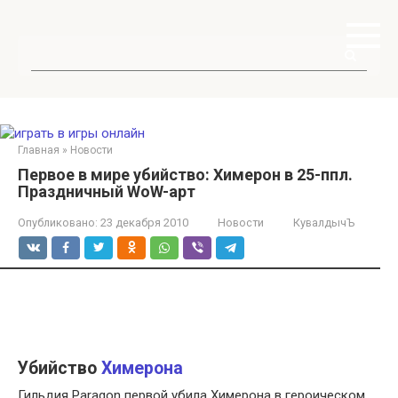
Перейти
к
контенту
Поиск:
Главная
»
Новости
Первое в мире убийство: Химерон в 25-ппл.
Праздничный WoW-арт
Опубликовано:
23 декабря 2010
Новости
КувалдычЪ
Убийство
Химерона
Гильдия Paragon первой убила Химерона в героическом