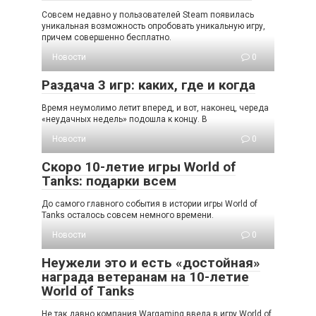
Совсем недавно у пользователей Steam появилась
уникальная возможность опробовать уникальную игру,
причем совершенно бесплатно.
Новости
0
Раздача 3 игр: каких, где и когда
Время неумолимо летит вперед, и вот, наконец, череда
«неудачных недель» подошла к концу. В
Новости
0
Скоро 10-летие игры World of
Tanks: подарки всем
До самого главного события в истории игры World of
Tanks осталось совсем немного времени.
Новости
0
Неужели это и есть «достойная»
награда ветеранам на 10-летие
World of Tanks
Не так давно компания Wargaming ввела в игру World of