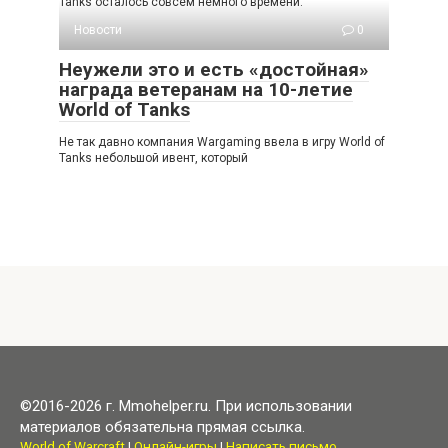
Tanks осталось совсем немного времени.
Новости
0
Неужели это и есть «достойная»
награда ветеранам на 10-летие
World of Tanks
Не так давно компания Wargaming ввела в игру World of
Tanks небольшой ивент, который
©2016-2026 г. Mmohelper.ru. При использовании
материалов обязательна прямая ссылка.
World of Warcraft
|
Онлайн-игры
|
Написать письмо