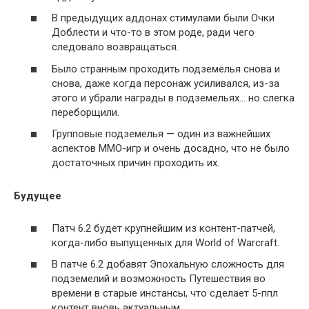
В предыдущих аддонах стимулами были Очки
Доблести и что-то в этом роде, ради чего
следовало возвращаться.
Было странным проходить подземелья снова и
снова, даже когда персонаж усиливался, из-за
этого и убрали награды в подземельях… но слегка
переборщили.
Групповые подземелья — один из важнейших
аспектов ММО-игр и очень досадно, что не было
достаточных причин проходить их.
Будущее
Патч 6.2 будет крупнейшим из контент-патчей,
когда-либо выпущенных для World of Warcraft.
В патче 6.2 добавят Эпохальную сложность для
подземелий и возможность Путешествия во
времени в старые инстансы, что сделает 5-ппл
контент вновь актуальным.