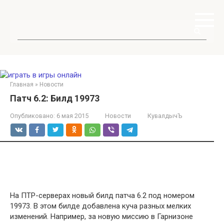
Перейти
к
контенту
Поиск:
Главная
»
Новости
Патч 6.2: Билд 19973
Опубликовано:
6 мая 2015
Новости
КувалдычЪ
На ПТР-серверах новый билд патча 6.2 под номером
19973. В этом билде добавлена куча разных мелких
изменений. Например, за новую миссию в Гарнизоне