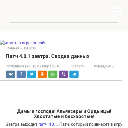
Перейти
к
контенту
Поиск:
Главная
»
Новости
Патч 4.0.1 завтра. Сводка данных
Опубликовано:
12 октября 2010
Новости
КувалдычЪ
Дамы и господа! Альянсеры и Ордынцы!
Хвостатые и бесхвостые!
Завтра выходит
патч 4.0.1
. Патч, который привнесет в игру