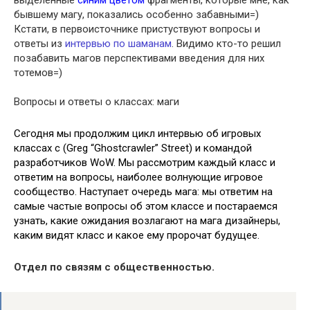
выделенные
синим цветом
фрагменты, которые мне, как
бывшему магу, показались особенно забавными=)
Кстати, в первоисточнике пристуствуют вопросы и
ответы из
интервью по шаманам
. Видимо кто-то решил
позабавить магов перспективами введения для них
тотемов=)
Вопросы и ответы о классах: маги
Сегодня мы продолжим цикл интервью об игровых
классах с (Greg “Ghostcrawler” Street) и командой
разработчиков WoW. Мы рассмотрим каждый класс и
ответим на вопросы, наиболее волнующие игровое
сообщество. Наступает очередь мага: мы ответим на
самые частые вопросы об этом классе и постараемся
узнать, какие ожидания возлагают на мага дизайнеры,
каким видят класс и какое ему пророчат будущее.
Отдел по связям с общественностью.