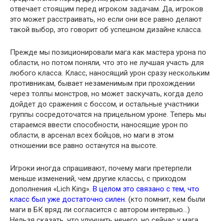
отвечает стоящим перед игроком задачам. Да, игроков
это может расстраивать, но если они все равно делают
такой выбор, это говорит об успешном дизайне класса.
Прежде мы позиционировали мага как мастера урона по
области, но потом поняли, что это не лучшая участь для
любого класса. Класс, наносящий урон сразу нескольким
противникам, бывает незаменимым при прохождении
через толпы монстров, но может заскучать, когда дело
дойдет до сражения с боссом, и остальные участники
группы сосредоточатся на прицельном уроне. Теперь мы
стараемся ввести способности, наносящие урон по
области, в арсенал всех бойцов, но маги в этом
отношении все равно останутся на высоте.
Игроки иногда спрашивают, почему маги претерпели
меньше изменений, чем другие классы, с приходом
дополнения «Lich King».
В целом это связано с тем, что
класс был уже достаточно силен.
(кто помнит, кем были
маги в БК вряд ли согласится с автором интервью…)
Нельзя сказать, что улучшить нечего, но сейчас у мага