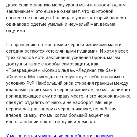
даже если основную массу урона маги и наносят одним
заклинанием, это еще не означает, что их игровой
процесс не насыщен. Разница в уроне, который наносят
одинаково одетые умелый и неумелый маг, весьма
ощутима.
По сравнению со жрецами и чернокнижниками маги и
сегодня остаются «стеклянными пушками». И хотя у всех
трех классов есть заклинания усиления брони, магам
доступны такие способы самозащиты, как
«Превращение», «Кольцо льда», «Ледяная глыба» и
«Скачок». Маг никогда не почувствует себя «танком» в
условиях PvP. Наибольший риск стирания границы между
классами грозит магу с чернокнижником, но маг занимает
принадлежащее ему по праву место, и это чернокнижника
следует отдалять от него, а не наоборот. Мы еще
вернемся к разговору о чернокнижнике, но забегая
вперед, скажу, что мы хотим больший акцент на
использовании осколков души и демонах.
У магов есть и уникальные способности, например