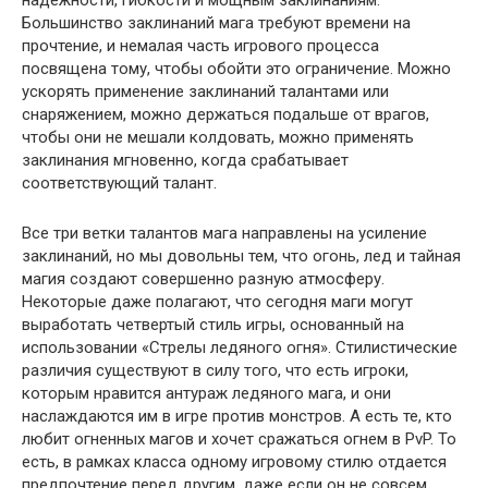
надежности, гибкости и мощным заклинаниям.
Большинство заклинаний мага требуют времени на
прочтение, и немалая часть игрового процесса
посвящена тому, чтобы обойти это ограничение. Можно
ускорять применение заклинаний талантами или
снаряжением, можно держаться подальше от врагов,
чтобы они не мешали колдовать, можно применять
заклинания мгновенно, когда срабатывает
соответствующий талант.
Все три ветки талантов мага направлены на усиление
заклинаний, но мы довольны тем, что огонь, лед и тайная
магия создают совершенно разную атмосферу.
Некоторые даже полагают, что сегодня маги могут
выработать четвертый стиль игры, основанный на
использовании «Стрелы ледяного огня». Стилистические
различия существуют в силу того, что есть игроки,
которым нравится антураж ледяного мага, и они
наслаждаются им в игре против монстров. А есть те, кто
любит огненных магов и хочет сражаться огнем в PvP. То
есть, в рамках класса одному игровому стилю отдается
предпочтение перед другим, даже если он не совсем