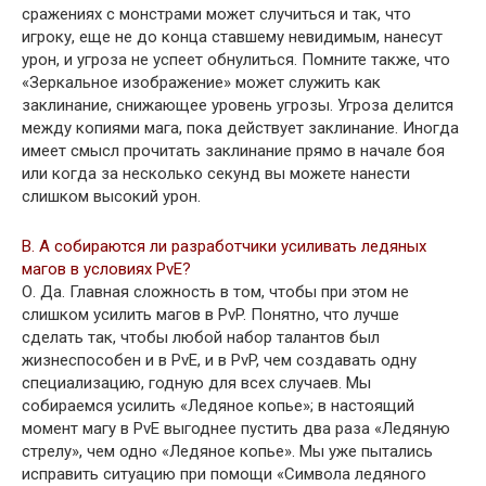
сражениях с монстрами может случиться и так, что
игроку, еще не до конца ставшему невидимым, нанесут
урон, и угроза не успеет обнулиться. Помните также, что
«Зеркальное изображение» может служить как
заклинание, снижающее уровень угрозы. Угроза делится
между копиями мага, пока действует заклинание. Иногда
имеет смысл прочитать заклинание прямо в начале боя
или когда за несколько секунд вы можете нанести
слишком высокий урон.
В. А собираются ли разработчики усиливать ледяных
магов в условиях PvE?
О. Да. Главная сложность в том, чтобы при этом не
слишком усилить магов в PvP. Понятно, что лучше
сделать так, чтобы любой набор талантов был
жизнеспособен и в PvE, и в PvP, чем создавать одну
специализацию, годную для всех случаев. Мы
собираемся усилить «Ледяное копье»; в настоящий
момент магу в PvE выгоднее пустить два раза «Ледяную
стрелу», чем одно «Ледяное копье». Мы уже пытались
исправить ситуацию при помощи «Символа ледяного