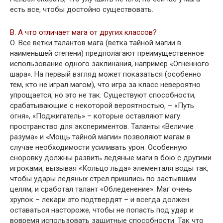
есть все, чтобы достойно существовать.
В. А что отличает мага от других классов?
О. Все ветки талантов мага (ветка тайной магии в
наименьшей степени) предполагают преимущественное
использование одного заклинания, например «Огненного
шара». На первый взгляд может показаться (особенно
тем, кто не играл магом), что игра за класс невероятно
упрощается, но это не так. Существуют способности,
срабатывающие с некоторой вероятностью, – «Путь
огня», «Поджигатель» – которые оставляют магу
пространство для экспериментов. Таланты «Величие
разума» и «Мощь тайной магии» позволяют магам в
случае необходимости усиливать урон. Особенную
сноровку должны развить ледяные маги в бою с другими
игроками, вызывая «Кольцо льда» элементаля воды так,
чтобы удары ледяных стрел пришлись по застывшим
целям, и сработал талант «Обледенение». Маг очень
хрупок – лекари это подтвердят – и всегда должен
оставаться настороже, чтобы не попасть под удар и
вовремя использовать защитные способности. Так что