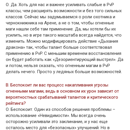
О. Да. Хоть для нас и важнее усиливать слабые в PvP
классы, чем расширять возможности и без того сильных
классов. Сейчас мы задумываемся о роли охотника и
чернокнижника на Арене, а не о том, чтобы огненные
маги нашли себе там применение. Да, мы хотели бы их
усилить, но в игре такого масштаба всегда найдется, что
изменить. Можно модифицировать действие «Дыхания
дракона» так, чтобы талант больше соответствовал
применению в PvP. С меньшим временем восстановления
он будет работать как «Дезориентирующий выстрел». Да
и потом, нельзя сказать, что огненным магам в PvP
делать нечего. Просто у ледяных больше возможностей.
В. Беспокоит ли вас процесс накапливания угрозы
огненными магами, ведь в основном их урон зависит от
вероятностных срабатываний талантов и критического
рейтинга?
О. Беспокоит. Один из способов решения проблемы –
использование «Невидимости». Мы всегда очень
осторожно усиливали это заклинание, и у нас еще
осталось место для «безопасных» улучшений. Но в