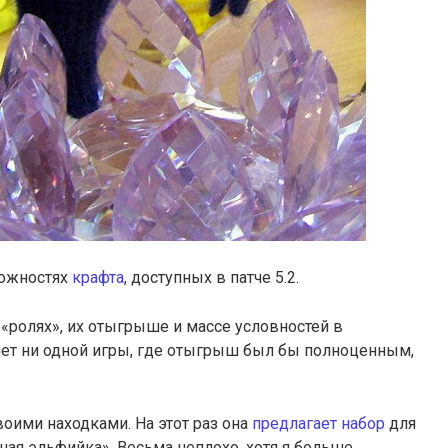
можностях
крафта
, доступных в патче 5.2.
 «ролях», их отыгрыше и массе условностей в
ет ни одной игры, где отыгрыш был бы полноценным,
оими находками. На этот раз она
предлагает набор
для
ая эльфийка». Весьма неплохо, хотя я больше