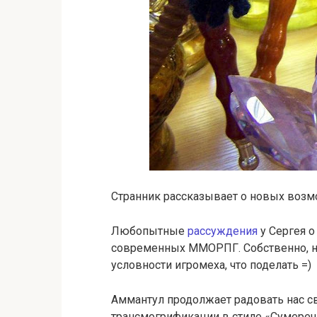
Странник рассказывает о новых воз
Любопытные
рассуждения
у Сергея о
современных ММОРПГ. Собственно, н
условности игромеха, что поделать =)
Аммантул продолжает радовать нас св
трансмогрификации в стиле «Сумеречн