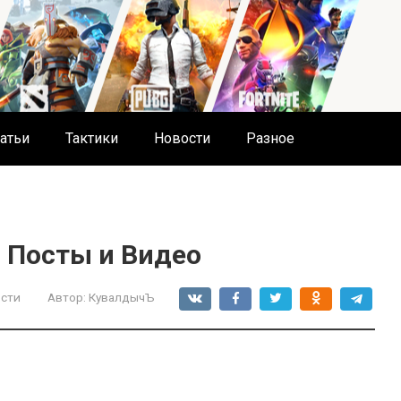
атьи
Тактики
Новости
Разное
: Посты и Видео
сти
Автор:
КувалдычЪ