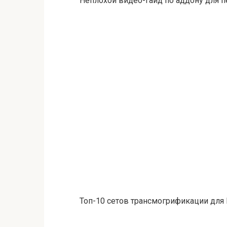
Неплохой видео-гайд по аддону для пе
Топ-10 сетов трансмогрификации для