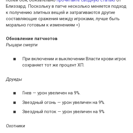
полей боя, обязательно
прочитайте сводную статью
от
Близзард. Поскольку в патче несколько меняется подход
к получению элитных вещей и затрагиваются другие
составляющие сражения между игроками, лучше быть
морально готовым к изменениям =)
Обновление патчнотов
Рыцари смерти
При включении и выключении Власти крови игрок
сохраняет тот же процент ХП.
Друиды
Гнев — урон увеличен на 9%.
Звездный огонь — урон увеличен на 9%.
Звездный поток — урон увеличен на 9%
Охотники