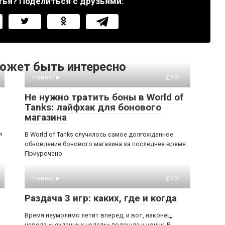
тья? Поделиться с друзьями:
ожет быть интересно
Новости
0
Не нужно тратить боны в World of
Tanks: лайфхак для бонового
магазина
и
В World of Tanks случилось самое долгожданное
обновление бонового магазина за последнее время.
Приурочено
Новости
0
Раздача 3 игр: каких, где и когда
Время неумолимо летит вперед, и вот, наконец,
череда «неудачных недель» подошла к концу. В