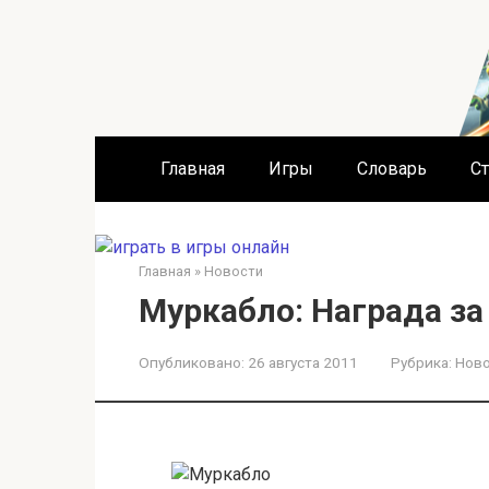
Перейти
к
контенту
Главная
Игры
Словарь
Ст
Главная
»
Новости
Муркабло: Награда за
Опубликовано:
26 августа 2011
Рубрика:
Нов