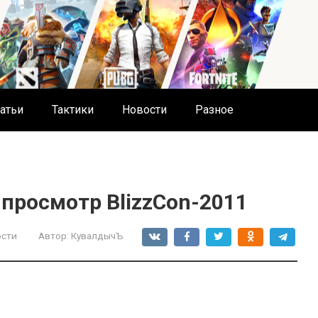
атьи
Тактики
Новости
Разное
 просмотр BlizzCon-2011
ости
Автор:
КувалдычЪ