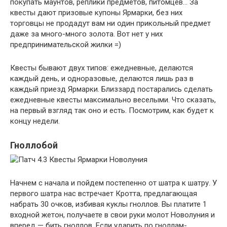
покупать маунтов, реплики предметов, питомцев… За
квесты дают призовые купоны Ярмарки, без них
торговцы не продадут вам ни один прикольный предмет
даже за много-много золота. Вот нет у них
предпринимательской жилки =)
Квесты бывают двух типов: ежедневные, делаются
каждый день, и одноразовые, делаются лишь раз в
каждый приезд Ярмарки. Близзард постарались сделать
ежедневные квесты максимально веселыми. Что сказать,
на первый взгляд так оно и есть. Посмотрим, как будет к
концу недели.
Гноллобой
Начнем с начала и пойдем постепенно от шатра к шатру. У
первого шатра нас встречает Кротта, предлагающая
набрать 30 очков, избивая куклы гноллов. Вы платите 1
входной жетон, получаете в свои руки молот Новолуния и
вперед — бить гноллов. Если ударить по гноллам-