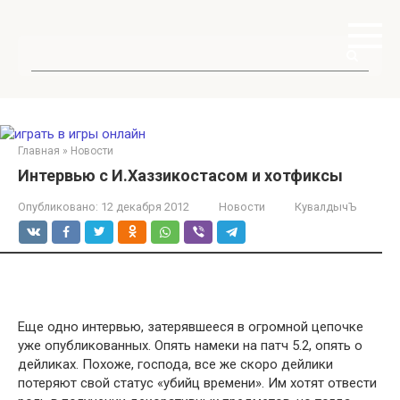
Перейти
к
контенту
Поиск:
Главная
»
Новости
Интервью с И.Хаззикостасом и хотфиксы
Опубликовано:
12 декабря 2012
Новости
КувалдычЪ
Еще одно интервью, затерявшееся в огромной цепочке
уже опубликованных. Опять намеки на патч 5.2, опять о
дейликах. Похоже, господа, все же скоро дейлики
потеряют свой статус «убийц времени». Им хотят отвести