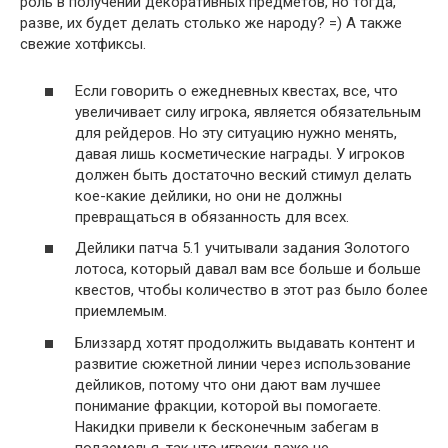
роль в получении декоративных предметов, но тогда,
разве, их будет делать столько же народу? =) А также
свежие хотфиксы.
Если говорить о ежедневных квестах, все, что
увеличивает силу игрока, является обязательным
для рейдеров. Но эту ситуацию нужно менять,
давая лишь косметические награды. У игроков
должен быть достаточно веский стимул делать
кое-какие дейлики, но они не должны
превращаться в обязанность для всех.
Дейлики патча 5.1 учитывали задания Золотого
лотоса, который давал вам все больше и больше
квестов, чтобы количество в этот раз было более
приемлемым.
Близзард хотят продолжить выдавать контент и
развитие сюжетной линии через использование
дейликов, потому что они дают вам лучшее
понимание фракции, которой вы помогаете.
Накидки привели к бесконечным забегам в
подземелья, так что игроки даже не