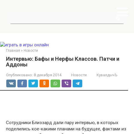
Перейти
к
контенту
Поиск:
Главная
»
Новости
Интервью: Бафы и Нерфы Классов. Патчи и
Аддоны
Опубликовано:
8 декабря 2014
Новости
КувалдычЪ
Сотрудники Близзард дали пару интервью, в которых
поделились кое-какими планами на будущее, фактами из