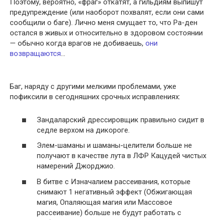
Поэтому, вероятно, «фраг» откатят, а гильдиям выпишут
предупреждение (или наоборот похвалят, если они сами
сообщили о баге). Лично меня смущает то, что Ра-ден
остался в живых и относительно в здоровом состоянии
— обычно когда врагов не добиваешь,
они
возвращаются
…
Баг, наряду с другими мелкими проблемами, уже
пофиксили в сегодняшних срочных исправлениях:
Зандаларский дрессировщик правильно сидит в
седле верхом на дикороге.
Элем-шаманы и шаманы-целители больше не
получают в качестве лута в ЛФР Кацудей чистых
намерений Джорджио.
В битве с Изначалием рассеивания, которые
снимают 1 негативный эффект (Обжигающая
магия, Опаляющая магия или Массовое
рассеивание) больше не будут работать с