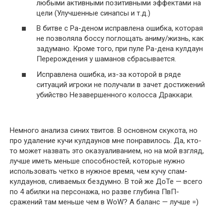
любыми активными позитивными эффектами на
цели (Улучшенные синапсы и т.д.)
В битве с Ра-деном исправлена ошибка, которая
не позволяла боссу поглощать аниму/жизнь, как
задумано. Кроме того, при пуле Ра-дена кулдаун
Перерождения у шаманов сбрасывается.
Исправлена ошибка, из-за которой в ряде
ситуаций игроки не получали в зачет достижений
убийство Незавершенного колосса Драккари.
Немного анализа синих твитов. В основном скукота, но
про удаление кучи кулдаунов мне понравилось. Да, кто-
то может назвать это оказуаливанием, но на мой взгляд,
лучше иметь меньше способностей, которые нужно
использовать четко в нужное время, чем кучу спам-
кулдаунов, сливаемых бездумно. В той же ДоТе — всего
по 4 абилки на персонажа, но разве глубина ПвП-
сражений там меньше чем в WoW? А баланс — лучше =)