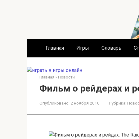
Перейти
к
контенту
Главная
Игры
Словарь
Ст
Главная
»
Новости
Фильм о рейдерах и ре
Опубликовано:
2 ноября 2010
Рубрика:
Ново