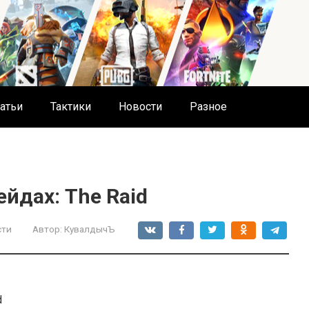
атьи
Тактики
Новости
Разное
йдах: The Raid
сти
Автор:
КувалдычЪ