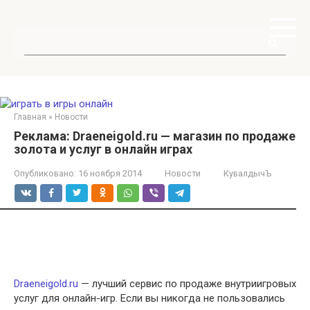
Перейти
к
контенту
Поиск:
Главная
»
Новости
Реклама: Draeneigold.ru — магазин по продаже
золота и услуг в онлайн играх
Опубликовано:
16 ноября 2014
Новости
КувалдычЪ
Draeneigold.ru
— лучший сервис по продаже внутриигровых
услуг для онлайн-игр. Если вы никогда не пользовались