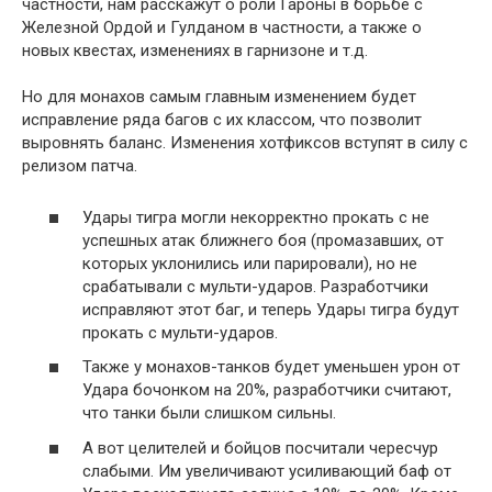
частности, нам расскажут о роли Гароны в борьбе с
Железной Ордой и Гулданом в частности, а также о
новых квестах, изменениях в гарнизоне и т.д.
Но для монахов самым главным изменением будет
исправление ряда багов с их классом, что позволит
выровнять баланс. Изменения хотфиксов вступят в силу с
релизом патча.
Удары тигра могли некорректно прокать с не
успешных атак ближнего боя (промазавших, от
которых уклонились или парировали), но не
срабатывали с мульти-ударов. Разработчики
исправляют этот баг, и теперь Удары тигра будут
прокать с мульти-ударов.
Также у монахов-танков будет уменьшен урон от
Удара бочонком на 20%, разработчики считают,
что танки были слишком сильны.
А вот целителей и бойцов посчитали чересчур
слабыми. Им увеличивают усиливающий баф от