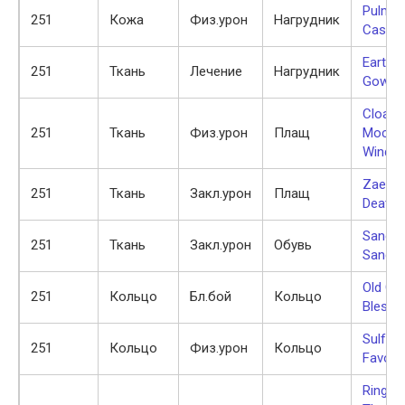
Pulmon
251
Кожа
Физ.урон
Нагрудник
Casing
Earth B
251
Ткань
Лечение
Нагрудник
Gown
Cloak 
251
Ткань
Физ.урон
Плащ
Mocki
Winds
Zaetar
251
Ткань
Закл.урон
Плащ
Deaths
Sandfu
251
Ткань
Закл.урон
Обувь
Sandal
Old Go
251
Кольцо
Бл.бой
Кольцо
Blessi
Sulfuro
251
Кольцо
Физ.урон
Кольцо
Favor
Ring of