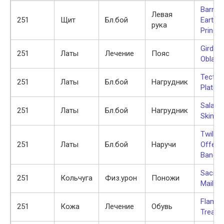
Barrier
Левая
251
Щит
Бл.бой
Earth
рука
Prince
Girdle 
251
Латы
Лечение
Пояс
Oblati
Tecton
251
Латы
Бл.бой
Нагрудник
Plate
Salama
251
Латы
Бл.бой
Нагрудник
Skin
Twiligh
251
Латы
Бл.бой
Наручи
Offeri
Bands
Sacrific
251
Кольчуга
Физ.урон
Поножи
Mail
Flamew
251
Кожа
Лечение
Обувь
Treads