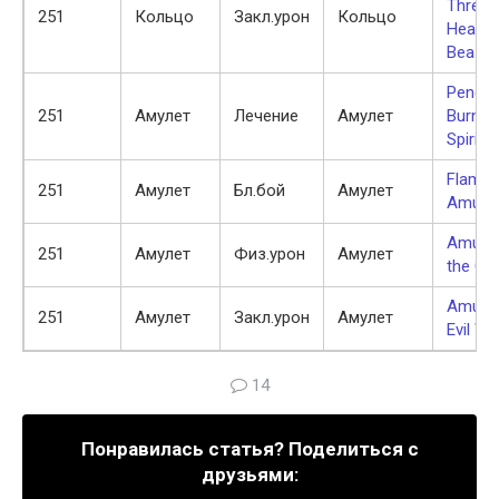
Three-
251
Кольцо
Закл.урон
Кольцо
Heade
Beast
Pendan
251
Амулет
Лечение
Амулет
Burnin
Spirits
Flamel
251
Амулет
Бл.бой
Амулет
Amulet
Amulet
251
Амулет
Физ.урон
Амулет
the Cen
Amulet
251
Амулет
Закл.урон
Амулет
Evil Wi
14
Понравилась статья? Поделиться с
друзьями: