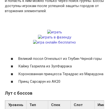
и попасть к ним можно только через поиск группы. Боссы
доступны игрокам после успешной защиты городов от
вторжения элементалей.
Великий посол Огнехлыст из Глубин Черной горы
Кайжу Газрилла из ЗулФаррака
Коронованная принцесса Терадрас из Мараудона
Принц Сарсарун из АК20
Лут с боссов
Уровень
Тип
Спек
Слот
Имя