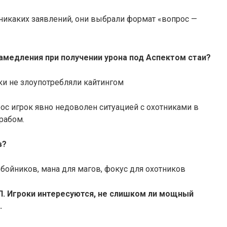
 никаких заявлений, они выбрали формат «вопрос —
амедления при получении урона под Аспектом стаи?
ики не злоупотребляли кайтингом
рос игрок явно недоволен ситуацией с охотниками в
рабом.
в?
збойников, мана для магов, фокус для охотников
П. Игроки интересуются, не слишком ли мощный
.