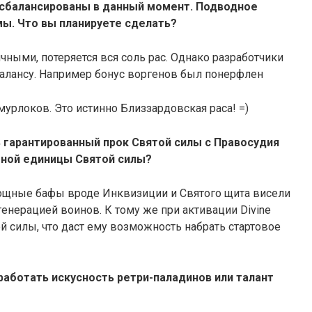
сбалансированы в данный момент. Подводное
ы. Что вы планируете сделать?
чными, потеряется вся соль рас. Однако разработчики
балансу. Например бонус воргенов был понерфлен
мурлоков. Это истинно Близзардовская раса! =)
 гарантированный прок Святой силы с Правосудия
тной единицы Святой силы?
ы мощные бафы вроде Инквизиции и Святого щита висели
генерацией воинов. К тому же при активации Divine
той силы, что даст ему возможность набрать стартовое
работать искусность ретри-паладинов или талант