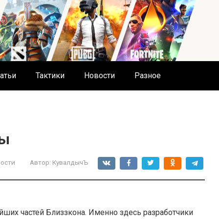
атьи
Тактики
Новости
Разное
сы
ости
Автор:
КувалдычЪ
йших частей Близзкона. Именно здесь разработчики