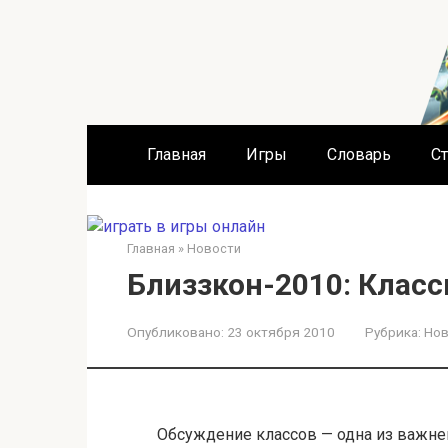
Перейти
к
контенту
Главная
Игры
Словарь
Ст
Главная
»
Новости
Близзкон-2010: Клас
Опубликовано:
23 октября 2010
Рубрика:
Нов
Обсуждение классов — одна из важне