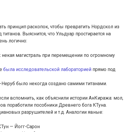
ть принцип раскопок, чтобы превратить Нордскол из
 титанов. Выяснится, что Ульдуар простирается на
ень логично:
 некая магистраль при перемещении по огромному
ле
была исследовательской лабораторией
прямо под
-Неруб было некогда создано самими титанами.
если вспомнить, как объяснили истории АнКиража: мол,
ов поработили пособники Древнего бога КТуна.
иановых разрушителей и т.д. Аналогии явные:
КТун — Йогг-Сарон