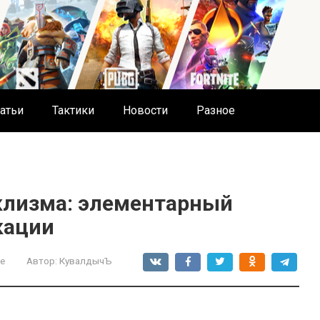
атьи
Тактики
Новости
Разное
клизма: элементарный
кации
е
Автор:
КувалдычЪ