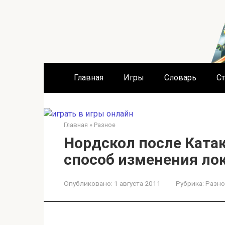
Перейти
к
контенту
Главная
Игры
Словарь
Ст
Главная
»
Разное
Нордскол после Ката
способ изменения ло
Опубликовано:
1 августа 2011
Рубрика:
Разно