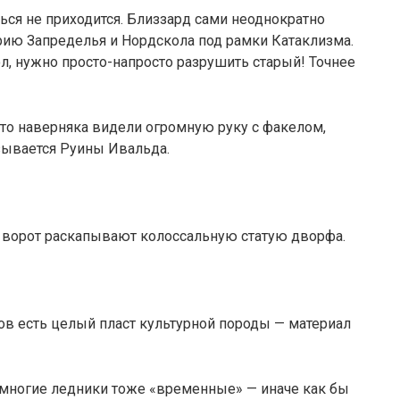
ться не приходится. Близзард сами неоднократно
рию Запределья и Нордскола под рамки Катаклизма.
л, нужно просто-напросто разрушить старый! Точнее
то наверняка видели огромную руку с факелом,
зывается Руины Ивальда.
х ворот раскапывают колоссальную статую дворфа.
ов есть целый пласт культурной породы — материал
 многие ледники тоже «временные» — иначе как бы