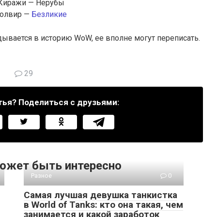
Киражи — Нерубы
олвир —
Безликие
адывается в историю WoW, ее вполне могут переписать.
29
тья? Поделиться с друзьями:
ожет быть интересно
Разное
0
Самая лучшая девушка танкистка
в World of Tanks: кто она такая, чем
занимается и какой заработок