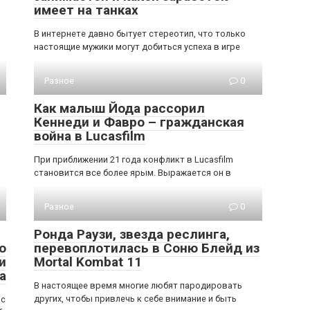
имеет на танках
В интернете давно бытует стереотип, что только
настоящие мужики могут добиться успеха в игре
Разное
0
Как малыш Йода рассорил
Кеннеди и Фавро – гражданская
война в Lucasfilm
При приближении 21 года конфликт в Lucasfilm
становится все более ярым. Выражается он в
Разное
0
Ронда Раузи, звезда реслинга,
о
перевоплотилась в Соню Блейд из
и
Mortal Kombat 11
а
В настоящее время многие любят пародировать
других, чтобы привлечь к себе внимание и быть
 с