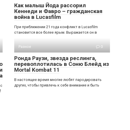
Как малыш Йода рассорил
Кеннеди и Фавро – гражданская
война в Lucasfilm
При приближении 21 года конфликт в Lucasfilm
становится все более ярым. Выражается он в
Разное
0
Ронда Раузи, звезда реслинга,
о
перевоплотилась в Соню Блейд из
и
Mortal Kombat 11
а
В настоящее время многие любят пародировать
других, чтобы привлечь к себе внимание и быть
 с
f