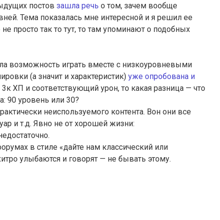
дыдущих постов
зашла речь
о том, зачем вообще
вней. Тема показалась мне интересной и я решил ее
 не просто так то тут, то там упоминают о подобных
ыла возможность играть вместе с низкоуровневыми
ировки (а значит и характеристик)
уже опробована и
ас 3к ХП и соответствующий урон, то какая разница — что
: 90 уровень или 30?
рактически неиспользуемого контента. Вон они все
р и т.д. Явно не от хорошей жизни:
недостаточно.
румах в стиле «дайте нам классический или
итро улыбаются и говорят — не бывать этому.