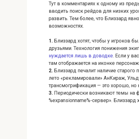
Тут в комментариях к одному из пре
вводить поиск рейдов для низких уро
развить. Тем более, что Близзард явно
возможностях.
1.
Близзард хотят, чтобы у игроков б
друзьями. Технология понижения экип
нуждается лишь в доводке
. Если у в
там отображается на иконке персонажа
2.
Близзард печалит наличие старого п
лето «рекламировали» АнКираж, Ульдуа
трансмогрификация — это хорошо, но 
3.
Периодически возникают темы на фо
%expansionname%-сервер». Близзард х