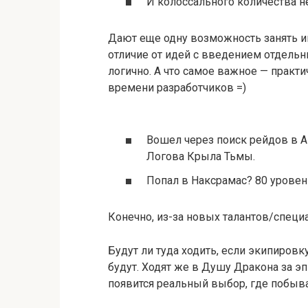
И колоссального количества н
Дают еще одну возможность занять иг
отличие от идей с введением отдель
логично. А что самое важное — практи
времени разработчиков =)
Вошел через поиск рейдов в А
Логова Крыла Тьмы.
Попал в Наксрамас? 80 уровень
Конечно, из-за новых талантов/специа
Будут ли туда ходить, если экипировк
будут. Ходят же в Душу Дракона за эп
появится реальный выбор, где побыва