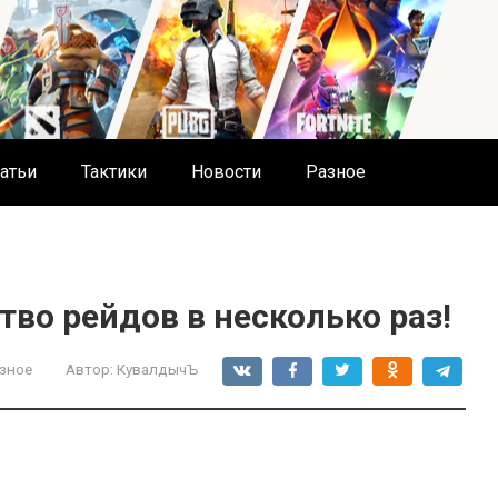
атьи
Тактики
Новости
Разное
во рейдов в несколько раз!
зное
Автор:
КувалдычЪ