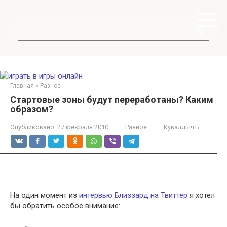
Перейти
к
контенту
Поиск:
Главная
»
Разное
Стартовые зоны будут переработаны? Каким
образом?
Опубликовано:
27 февраля 2010
Разное
КувалдычЪ
На один момент из
интервью Близзард на Твиттер
я хотел
бы обратить особое внимание: