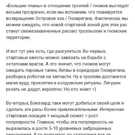
«Большие планы» в отношении троллей / гномов выглядят
весьма прозрачно, если мы вспомним, что планируется
возвращение Островов эха / Гномрегана. Фактически, мы
можем ожидать, что новой стартовой зоной для этих рас
станут свежезахваченные расово тролльские и гномские
территории.
И вот тут уже есть, где разгуляться. Во-первых,
стартовые квесты можно завязать на борьбе с
остатками врагов. А это значит, что гномов могут
ожидать паровые танки, битвы в коридорах Гномрегана,
разборка роботов на запчасти. Ну а троллям достанется
магия вуду, проклятия и колдовские ритуалы. Лягушек
резать не дадут, вероятно. Но кто знает =)
Во-вторых, Близзард таки могут добиться своей цели и
сделать эти расы более привлекательными. Интересная
стартовая локация + мощный сюжет = рост
популярности. Главное, чтобы эта популярность не
выразилась в росте 5-10 уровневых заброшенных
персонажей. А то получится: по статистике все ок,