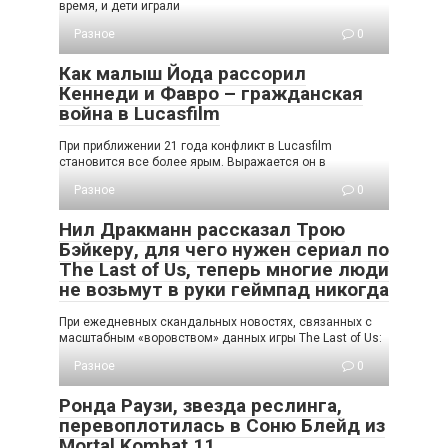
время, и дети играли
Разное
0
Как малыш Йода рассорил
Кеннеди и Фавро – гражданская
война в Lucasfilm
При приближении 21 года конфликт в Lucasfilm
становится все более ярым. Выражается он в
Разное
0
Нил Дракманн рассказал Трою
Бэйкеру, для чего нужен сериал по
The Last of Us, теперь многие люди
не возьмут в руки геймпад никогда
При ежедневных скандальных новостях, связанных с
масштабным «воровством» данных игры The Last of Us:
Разное
0
Ронда Раузи, звезда реслинга,
перевоплотилась в Соню Блейд из
Mortal Kombat 11