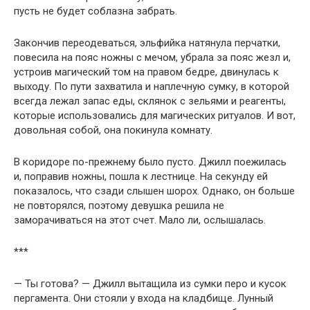
пусть не будет соблазна забрать.
Закончив переодеваться, эльфийка натянула перчатки,
повесила на пояс ножны с мечом, убрала за пояс жезл и,
устроив магический том на правом бедре, двинулась к
выходу. По пути захватила и наплечную сумку, в которой
всегда лежал запас еды, склянок с зельями и реагенты,
которые использовались для магических ритуалов. И вот,
довольная собой, она покинула комнату.
В коридоре по-прежнему было пусто. Джилл поежилась
и, поправив ножны, пошла к лестнице. На секунду ей
показалось, что сзади слышен шорох. Однако, он больше
не повторялся, поэтому девушка решила не
заморачиваться на этот счет. Мало ли, ослышалась.
***
— Ты готова? — Джилл вытащила из сумки перо и кусок
пергамента. Они стояли у входа на кладбище. Лунный