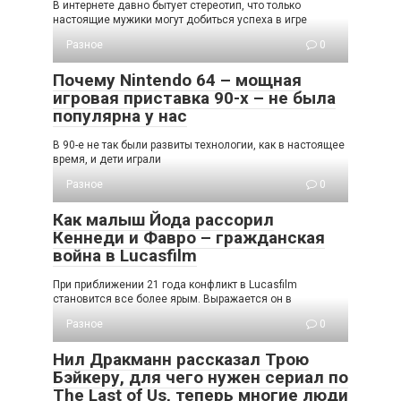
В интернете давно бытует стереотип, что только
настоящие мужики могут добиться успеха в игре
Разное
0
Почему Nintendo 64 – мощная
игровая приставка 90-х – не была
популярна у нас
В 90-е не так были развиты технологии, как в настоящее
время, и дети играли
Разное
0
Как малыш Йода рассорил
Кеннеди и Фавро – гражданская
война в Lucasfilm
При приближении 21 года конфликт в Lucasfilm
становится все более ярым. Выражается он в
Разное
0
Нил Дракманн рассказал Трою
Бэйкеру, для чего нужен сериал по
The Last of Us, теперь многие люди