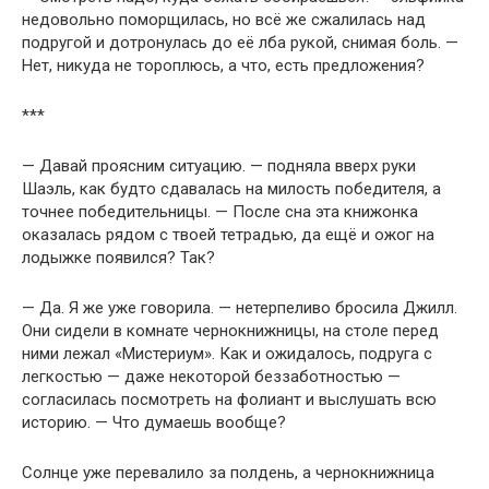
недовольно поморщилась, но всё же сжалилась над
подругой и дотронулась до её лба рукой, снимая боль. —
Нет, никуда не тороплюсь, а что, есть предложения?
***
— Давай проясним ситуацию. — подняла вверх руки
Шаэль, как будто сдавалась на милость победителя, а
точнее победительницы. — После сна эта книжонка
оказалась рядом с твоей тетрадью, да ещё и ожог на
лодыжке появился? Так?
— Да. Я же уже говорила. — нетерпеливо бросила Джилл.
Они сидели в комнате чернокнижницы, на столе перед
ними лежал «Мистериум». Как и ожидалось, подруга с
легкостью — даже некоторой беззаботностью —
согласилась посмотреть на фолиант и выслушать всю
историю. — Что думаешь вообще?
Солнце уже перевалило за полдень, а чернокнижница