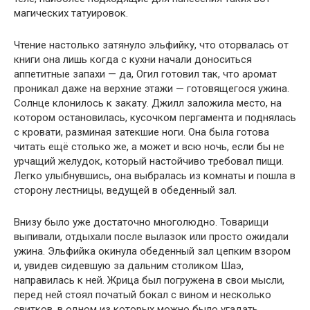
магических татуировок.
Чтение настолько затянуло эльфийку, что оторвалась от
книги она лишь когда с кухни начали доноситься
аппетитные запахи — да, Огил готовил так, что аромат
проникал даже на верхние этажи — готовящегося ужина.
Солнце клонилось к закату. Джилл заложила место, на
котором остановилась, кусочком пергамента и поднялась
с кровати, разминая затекшие ноги. Она была готова
читать ещё столько же, а может и всю ночь, если бы не
урчащий желудок, который настойчиво требовал пищи.
Легко улыбнувшись, она выбралась из комнаты и пошла в
сторону лестницы, ведущей в обеденный зал.
Внизу было уже достаточно многолюдно. Товарищи
выпивали, отдыхали после вылазок или просто ожидали
ужина. Эльфийка окинула обеденный зал цепким взором
и, увидев сидевшую за дальним столиком Шаэ,
направилась к ней. Жрица был погружена в свои мысли,
перед ней стоял початый бокал с вином и несколько
свитков, в одном из которых можно было угадать