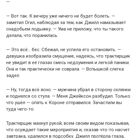
—
— Вот так. К вечеру уже ничего не будет болеть. —
заметил Огил, наблюдая за тем, как Джилл намазывает
снадобьем лодыжку. — Ума не приложу, что ты такого
делала, что поранилась.
— Это всё… бес. Сбежал, не успела его остановить. —
девушка изобразила смущение, надеясь, что трактирщик
не увидит в её глазах смесь недоумения и легкой паники.
Она и так практически не соврала. — Вспышкой слегка
задел.
— Ну, тогда всё ясно. — мужчина убрал в сторону склянки
и поднялся со стула. — Меня Джейксон разбудил. Только
что ушёл — опять к Короне отправился. Зачастили вы
туда чего-то.
Трактирщик махнул рукой, всем своим видом показывая,
что осуждает такие мероприятия и, сказав что-то насчет
завтрака, удалился в подсобку. Джилл протёрла глаза,