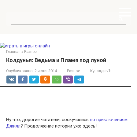
Перейти
к
контенту
Поиск:
Главная
»
Разное
Колдунья: Ведьма и Пламя под луной
Опубликовано:
2 июня 2014
Разное
КувалдычЪ
Ну что, дорогие читатели, соскучились
по приключениям
Джилл
? Продолжение истории уже здесь!