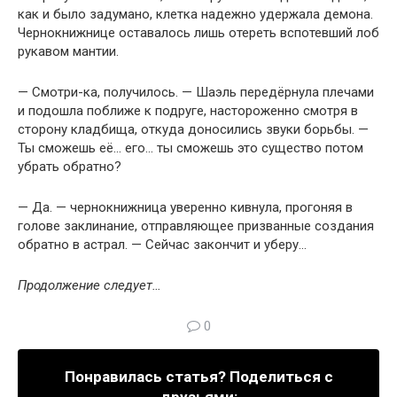
как и было задумано, клетка надежно удержала демона.
Чернокнижнице оставалось лишь отереть вспотевший лоб
рукавом мантии.
— Смотри-ка, получилось. — Шаэль передёрнула плечами
и подошла поближе к подруге, настороженно смотря в
сторону кладбища, откуда доносились звуки борьбы. —
Ты сможешь её… его… ты сможешь это существо потом
убрать обратно?
— Да. — чернокнижница уверенно кивнула, прогоняя в
голове заклинание, отправляющее призванные создания
обратно в астрал. — Сейчас закончит и уберу…
Продолжение следует…
0
Понравилась статья? Поделиться с