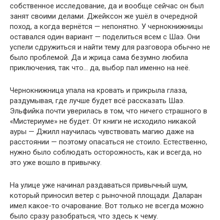
собственное исследование, да и вообще сейчас он был
занят своими делами. Джейксон же ушёл в очередной
поход, а когда вернётся — непонятно. У чернокнижницы
оставался один вариант — поделиться всем с Шаэ. Они
успели сдружиться и найти тему для разговора обычно не
было проблемой. Да и жрица сама безумно любила
приключения, так что… да, выбор пал именно на неё.
Чернокнижница упала на кровать и прикрыла глаза,
раздумывая, где лучше будет всё рассказать Шаэ.
Эльфийка почти уверилась в том, что ничего страшного в
«Мистериуме» не будет. От книги не исходило никакой
ауры — Джилл научилась чувствовать магию даже на
расстоянии — поэтому опасаться не стоило. Естественно,
нужно было соблюдать осторожность, как и всегда, но
это уже вошло в привычку.
На улице уже начинал раздаваться привычный шум,
который приносил ветер с рыночной площади. Даларан
имел какое-то очарование. Вот только не всегда можно
было сразу разобраться, что здесь к чему.