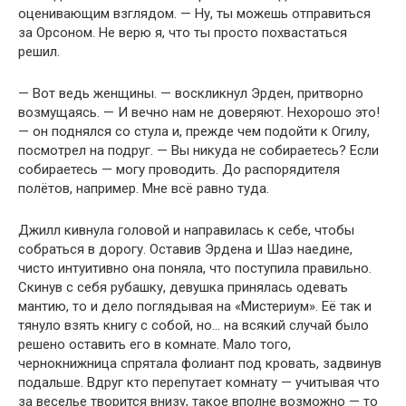
оценивающим взглядом. — Ну, ты можешь отправиться
за Орсоном. Не верю я, что ты просто похвастаться
решил.
— Вот ведь женщины. — воскликнул Эрден, притворно
возмущаясь. — И вечно нам не доверяют. Нехорошо это!
— он поднялся со стула и, прежде чем подойти к Огилу,
посмотрел на подруг. — Вы никуда не собираетесь? Если
собираетесь — могу проводить. До распорядителя
полётов, например. Мне всё равно туда.
Джилл кивнула головой и направилась к себе, чтобы
собраться в дорогу. Оставив Эрдена и Шаэ наедине,
чисто интуитивно она поняла, что поступила правильно.
Скинув с себя рубашку, девушка принялась одевать
мантию, то и дело поглядывая на «Мистериум». Её так и
тянуло взять книгу с собой, но… на всякий случай было
решено оставить его в комнате. Мало того,
чернокнижница спрятала фолиант под кровать, задвинув
подальше. Вдруг кто перепутает комнату — учитывая что
за веселье творится внизу, такое вполне возможно — то