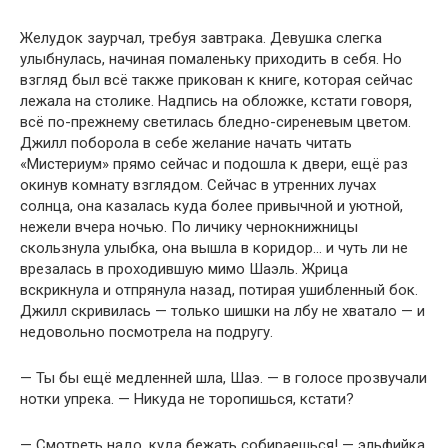
Желудок заурчал, требуя завтрака. Девушка слегка
улыбнулась, начиная помаленьку приходить в себя. Но
взгляд был всё также прикован к книге, которая сейчас
лежала на столике. Надпись на обложке, кстати говоря,
всё по-прежнему светилась бледно-сиреневым цветом.
Джилл поборола в себе желание начать читать
«Мистериум» прямо сейчас и подошла к двери, ещё раз
окинув комнату взглядом. Сейчас в утренних лучах
солнца, она казалась куда более привычной и уютной,
нежели вчера ночью. По личику чернокнижницы
скользнула улыбка, она вышла в коридор… и чуть ли не
врезалась в проходившую мимо Шаэль. Жрица
вскрикнула и отпрянула назад, потирая ушибленный бок.
Джилл скривилась — только шишки на лбу не хватало — и
недовольно посмотрела на подругу.
— Ты бы ещё медленней шла, Шаэ. — в голосе прозвучали
нотки упрека. — Никуда не торопишься, кстати?
— Смотреть надо, куда бежать собираешься! — эльфийка