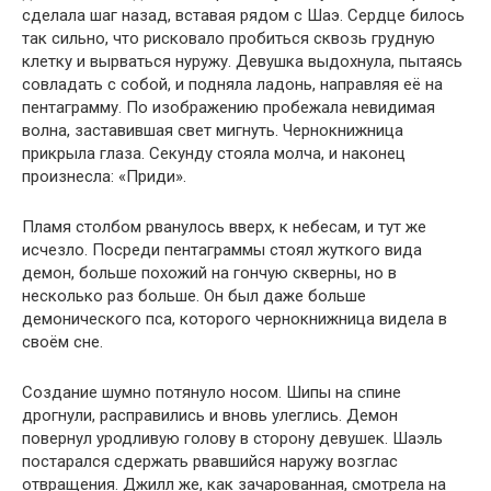
сделала шаг назад, вставая рядом с Шаэ. Сердце билось
так сильно, что рисковало пробиться сквозь грудную
клетку и вырваться нуружу. Девушка выдохнула, пытаясь
совладать с собой, и подняла ладонь, направляя её на
пентаграмму. По изображению пробежала невидимая
волна, заставившая свет мигнуть. Чернокнижница
прикрыла глаза. Секунду стояла молча, и наконец
произнесла: «Приди».
Пламя столбом рванулось вверх, к небесам, и тут же
исчезло. Посреди пентаграммы стоял жуткого вида
демон, больше похожий на гончую скверны, но в
несколько раз больше. Он был даже больше
демонического пса, которого чернокнижница видела в
своём сне.
Создание шумно потянуло носом. Шипы на спине
дрогнули, расправились и вновь улеглись. Демон
повернул уродливую голову в сторону девушек. Шаэль
постарался сдержать рвавшийся наружу возглас
отвращения. Джилл же, как зачарованная, смотрела на