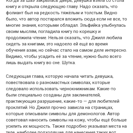
Когда за Шаэ закрылась дверь, девушка взяла со стола
книгу и открыла следующую главу. Надо сказать, что
фолиант был на редкость тяжёлым и толстым. Видно
было, что автор постарался вложить сюда если не все, то
многие знания, которыми обладал. Эльфийка улыбнулась
своим мыслям, погладила книгу по корешку и
продолжила чтение. Нельзя сказать, что Джилл любила
сидеть за книгами, это надоело ей ещё во время
обучения азам, но сейчас стало на самом деле интересно.
Видимо, чтобы усадить её за чтение, нужно было всего
лишь выдать книгу во сне. Шутка.
Следующая глава, которую начала читать девушка,
повествовала о разномастных символах, которые
следовало использовать чернокнижникам. Какие-то
были специально созданы для заклинателей,
практикующих разрушение, какие-то — для любителей
проклятий. Но Джилл прочно зависла на страницах,
которые описывали символы для демонологов. Автор
советовал наносить символы на кожу, чтобы ещё больше
усилить их мощность. Также подробно указывал места на
теле, наиболее подходящие для нанесения таких вот