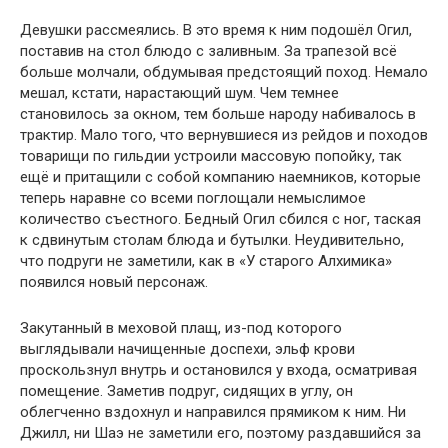
Девушки рассмеялись. В это время к ним подошёл Огил,
поставив на стол блюдо с заливным. За трапезой всё
больше молчали, обдумывая предстоящий поход. Немало
мешал, кстати, нарастающий шум. Чем темнее
становилось за окном, тем больше народу набивалось в
трактир. Мало того, что вернувшиеся из рейдов и походов
товарищи по гильдии устроили массовую попойку, так
ещё и притащили с собой компанию наемников, которые
теперь наравне со всеми поглощали немыслимое
количество съестного. Бедный Огил сбился с ног, таская
к сдвинутым столам блюда и бутылки. Неудивительно,
что подруги не заметили, как в «У старого Алхимика»
появился новый персонаж.
Закутанный в меховой плащ, из-под которого
выглядывали начищенные доспехи, эльф крови
проскользнул внутрь и остановился у входа, осматривая
помещение. Заметив подруг, сидящих в углу, он
облегченно вздохнул и направился прямиком к ним. Ни
Джилл, ни Шаэ не заметили его, поэтому раздавшийся за