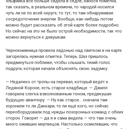
эльфийка всё больше сидела в седле, нанося пометки,
так сказать, в реальном времени, то чародей носился
чуть ли не по всей округе, то тут, то там обнаруживая
сосредоточения энергии. Вообще, как-нибудь потом
можно будет рассказать об этой карте более подробно.
Но сейчас на это не было острой необходимости, так что
можно вернуться к девушкам.
Чернокнижница провела ладонью над свитком и на карте
загорелась нужная отметка. Теперь Шаэ пришлось
придвинуться поближе, чтобы слышать тихий голос
подруги, которая начала объяснять свою задумку.
— Недалеко от тропы на перевал, который ведёт к
Ледяной Короне, есть старое кладбище. — Джилл
говорила слегка взволнованным тоном, предвкушая
будущую авантюру. — Ну как старое… сначала там
хоронили то ли Даккари, то ли ещё кого, но сейчас
переоборудовали под нужды похоронных команд с обеих
сторон. Говорят — да я и сама видела — что там очень
много оживших мертвецов. Настолько осмелевших, что