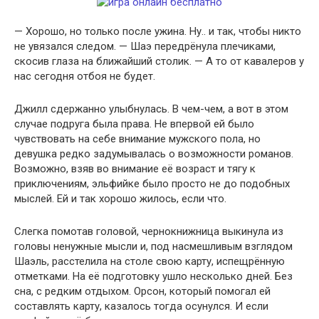
— Хорошо, но только после ужина. Ну.. и так, чтобы никто
не увязался следом. — Шаэ передрёнула плечиками,
скосив глаза на ближайший столик. — А то от кавалеров у
нас сегодня отбоя не будет.
Джилл сдержанно улыбнулась. В чем-чем, а вот в этом
случае подруга была права. Не впервой ей было
чувствовать на себе внимание мужского пола, но
девушка редко задумывалась о возможности романов.
Возможно, взяв во внимание её возраст и тягу к
приключениям, эльфийке было просто не до подобных
мыслей. Ей и так хорошо жилось, если что.
Слегка помотав головой, чернокнижница выкинула из
головы ненужные мысли и, под насмешливым взглядом
Шаэль, расстелила на столе свою карту, испещрённую
отметками. На её подготовку ушло несколько дней. Без
сна, с редким отдыхом. Орсон, который помогал ей
составлять карту, казалось тогда осунулся. И если