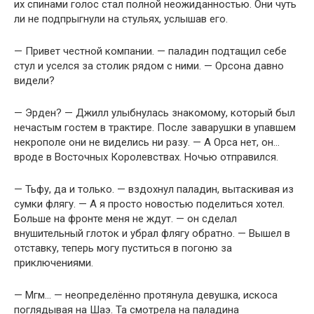
их спинами голос стал полной неожиданностью. Они чуть
ли не подпрыгнули на стульях, услышав его.
— Привет честной компании. — паладин подтащил себе
стул и уселся за столик рядом с ними. — Орсона давно
видели?
— Эрден? — Джилл улыбнулась знакомому, который был
нечастым гостем в трактире. После заварушки в упавшем
некрополе они не виделись ни разу. — А Орса нет, он…
вроде в Восточных Королевствах. Ночью отправился.
— Тьфу, да и только. — вздохнул паладин, вытаскивая из
сумки флягу. — А я просто новостью поделиться хотел.
Больше на фронте меня не ждут. — он сделал
внушительный глоток и убрал флягу обратно. — Вышел в
отставку, теперь могу пуститься в погоню за
приключениями.
— Мгм… — неопределённо протянула девушка, искоса
поглядывая на Шаэ. Та смотрела на паладина