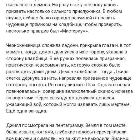
вызванного демона. Ни разу ещё у неё получалось
призвать настолько сильного прислужника. В любом
случае, сейчас было гораздо разумней отправить
чудовище прямиком на кладбище, чтобы проверить,
насколько правдив был «Мистериум».
Чернокнижница сложила ладони, прикрыла глаза и, в тот
момент, когда демон двинулся в их с торону, указала в
сторону кладбища. В её ручках появилась призрачная,
практически невесомая нить, которую сложно было
разглядеть даже днем. Демон колебался. Тогда Джилл
слегка дёрнула за нить, направляя призванное чудовище
в сторону погоста. Рёв оглушил их с Шаэ. Однако гончая
повиновалась и, совершив великолепный скачок, исчезла
за воротами. Через секунду до девушек донёсся
ужасающий вой, который могли издавать лишь мертвые.
Ещё одна загадка.
Джилл посмотрела на пентаграмму. Земля в том месте
была изрыта когтями, глубокие полосы перечеркивали
все рисунки и символы, но за круг не выходили. Видимо,