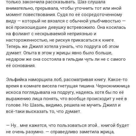
только закончила рассказывать. Шаэ слушала
внимательно, прерывала, чтобы уточнить тот или иной
момент повествования. Судя по её сосредоточенному
виду — который не вязался с обычной улыбчивостью —
всё произошедшее девушку встревожило. Она косилась
на фолиант с нескрываемой неприязнью и
настороженностью, не рискуя прикасаться к книге.
Теперь же Джилл хотела узнать, что подруга об этом
думает. Опыта в этом у жрицы явно было больше,
недаром же она состояла в гильдии чуть ли не с самого
её основания.
Эльфийка наморщила лоб, рассматривая книгу. Какое-то
время в комнате висела гнетущая тишина. Чернокнижница
искоса поглядывала на подругу, надеясь хотя бы по её
выражению лица понять, что вообще происходит у неё в
голове. Но Шаэль, видимо, решила не мучить Джилл и
всё-таки высказать то, что думает.
— Ну… мне кажется, что пользоваться этой… книгой будет
не очень разумно. — справедливо заметила жрица,