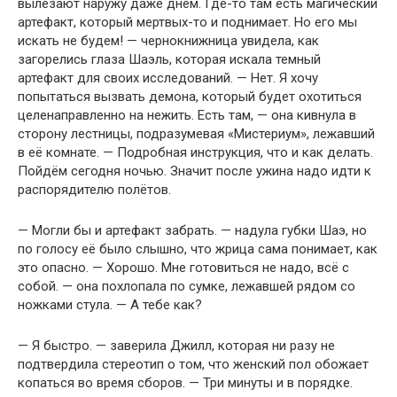
вылезают наружу даже днём. Где-то там есть магический
артефакт, который мертвых-то и поднимает. Но его мы
искать не будем! — чернокнижница увидела, как
загорелись глаза Шаэль, которая искала темный
артефакт для своих исследований. — Нет. Я хочу
попытаться вызвать демона, который будет охотиться
целенаправленно на нежить. Есть там, — она кивнула в
сторону лестницы, подразумевая «Мистериум», лежавший
в её комнате. — Подробная инструкция, что и как делать.
Пойдём сегодня ночью. Значит после ужина надо идти к
распорядителю полётов.
— Могли бы и артефакт забрать. — надула губки Шаэ, но
по голосу её было слышно, что жрица сама понимает, как
это опасно. — Хорошо. Мне готовиться не надо, всё с
собой. — она похлопала по сумке, лежавшей рядом со
ножками стула. — А тебе как?
— Я быстро. — заверила Джилл, которая ни разу не
подтвердила стереотип о том, что женский пол обожает
копаться во время сборов. — Три минуты и в порядке.