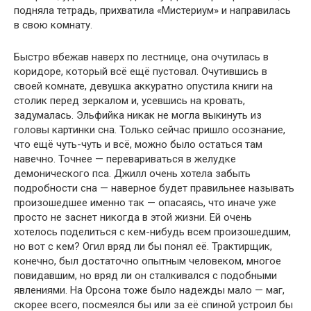
подняла тетрадь, прихватила «Мистериум» и направилась
в свою комнату.
Быстро вбежав наверх по лестнице, она очутилась в
коридоре, который всё ещё пустовал. Очутившись в
своей комнате, девушка аккуратно опустила книги на
столик перед зеркалом и, усевшись на кровать,
задумалась. Эльфийка никак не могла выкинуть из
головы картинки сна. Только сейчас пришло осознание,
что ещё чуть-чуть и всё, можно было остаться там
навечно. Точнее — перевариваться в желудке
демонического пса. Джилл очень хотела забыть
подробности сна — наверное будет правильнее называть
произошедшее именно так — опасаясь, что иначе уже
просто не заснет никогда в этой жизни. Ей очень
хотелось поделиться с кем-нибудь всем произошедшим,
но вот с кем? Огил вряд ли бы понял её. Трактирщик,
конечно, был достаточно опытным человеком, многое
повидавшим, но вряд ли он сталкивался с подобными
явлениями. На Орсона тоже было надежды мало — маг,
скорее всего, посмеялся бы или за её спиной устроил бы