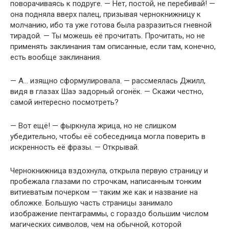
поворачиваясь к подруге. — Нет, постой, не перебивай! —
она подняла вверх палец, призывая чернокнижницу к
молчанию, ибо та уже готова была разразиться гневной
тирадой. — Ты можешь её прочитать. Прочитать, но не
применять заклинания там описанные, если там, конечно,
есть вообще заклинания.
— А… изящно сформулировала. — рассмеялась Джилл,
видя в глазах Шаэ задорный огонёк. — Скажи честно,
самой интересно посмотреть?
— Вот ещё! — фыркнула жрица, но не слишком
убедительно, чтобы её собеседница могла поверить в
искренность её фразы. — Открывай.
Чернокнижница вздохнула, открыла первую страницу и
пробежала глазами по строчкам, написанным тонким
витиеватым почерком — таким же как и название на
обложке. Большую часть страницы занимало
изображение пентаграммы, с гораздо большим числом
магических символов, чем на обычной, которой