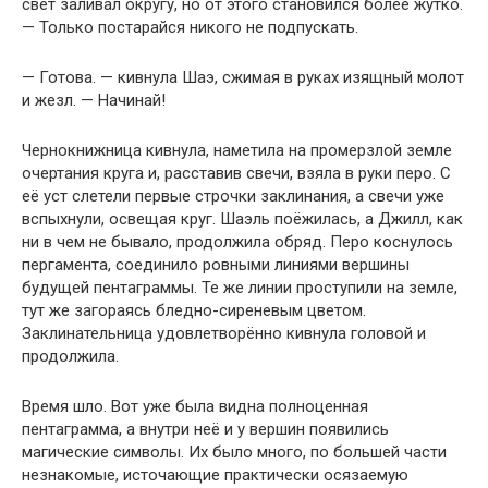
свет заливал округу, но от этого становился более жутко.
— Только постарайся никого не подпускать.
— Готова. — кивнула Шаэ, сжимая в руках изящный молот
и жезл. — Начинай!
Чернокнижница кивнула, наметила на промерзлой земле
очертания круга и, расставив свечи, взяла в руки перо. С
её уст слетели первые строчки заклинания, а свечи уже
вспыхнули, освещая круг. Шаэль поёжилась, а Джилл, как
ни в чем не бывало, продолжила обряд. Перо коснулось
пергамента, соединило ровными линиями вершины
будущей пентаграммы. Те же линии проступили на земле,
тут же загораясь бледно-сиреневым цветом.
Заклинательница удовлетворённо кивнула головой и
продолжила.
Время шло. Вот уже была видна полноценная
пентаграмма, а внутри неё и у вершин появились
магические символы. Их было много, по большей части
незнакомые, источающие практически осязаемую