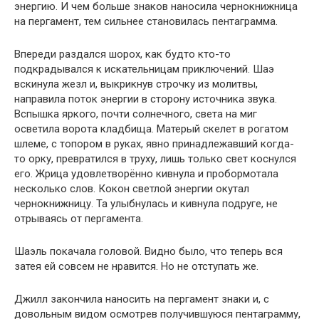
энергию. И чем больше знаков наносила чернокнижница
на пергамент, тем сильнее становилась пентаграмма.
Впереди раздался шорох, как будто кто-то
подкрадывался к искательницам приключений. Шаэ
вскинула жезл и, выкрикнув строчку из молитвы,
направила поток энергии в сторону источника звука.
Вспышка яркого, почти солнечного, света на миг
осветила ворота кладбища. Матерый скелет в рогатом
шлеме, с топором в руках, явно принадлежавший когда-
то орку, превратился в труху, лишь только свет коснулся
его. Жрица удовлетворённо кивнула и пробормотала
несколько слов. Кокон светлой энергии окутал
чернокнижницу. Та улыбнулась и кивнула подруге, не
отрываясь от пергамента.
Шаэль покачала головой. Видно было, что теперь вся
затея ей совсем не нравится. Но не отступать же.
Джилл закончила наносить на пергамент знаки и, с
довольным видом осмотрев получившуюся пентаграмму,