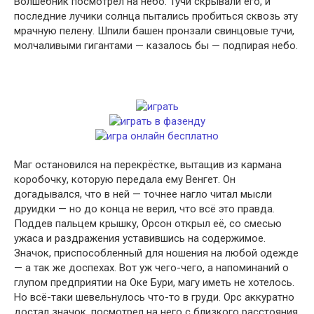
Волшебник посмотрел на небо. Тучи скрывали его, и
последние лучики солнца пытались пробиться сквозь эту
мрачную пелену. Шпили башен пронзали свинцовые тучи,
молчаливыми гигантами — казалось бы — подпирая небо.
Маг остановился на перекрёстке, вытащив из кармана
коробочку, которую передала ему Венгет. Он
догадывался, что в ней — точнее нагло читал мысли
друидки — но до конца не верил, что всё это правда.
Поддев пальцем крышку, Орсон открыл её, со смесью
ужаса и раздражения уставившись на содержимое.
Значок, приспособленный для ношения на любой одежде
— а так же доспехах. Вот уж чего-чего, а напоминаний о
глупом предприятии на Оке Бури, магу иметь не хотелось.
Но всё-таки шевельнулось что-то в груди. Орс аккуратно
достал значок, посмотрел на него с близкого расстояния