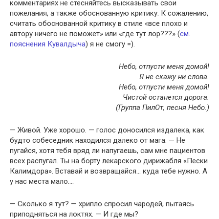
комментариях не стесняйтесь высказывать свои
пожелания, а также обоснованную критику. К сожалению,
считать обоснованной критику в стиле «все плохо и
автору ничего не поможет» или «где тут лор???» (
см.
пояснения Кувалдыча
) я не смогу =).
Небо, отпусти меня домой!
Я не скажу ни слова.
Небо, отпусти меня домой!
Чистой останется дорога.
(Группа ПилОт, песня Небо.)
— Живой. Уже хорошо. — голос доносился издалека, как
будто собеседник находился далеко от мага. — Не
пугайся, хотя тебя вряд ли напугаешь, сам мне пациентов
всех распугал. Ты на борту лекарского дирижабля «Пески
Калимдора». Вставай и возвращайся… куда тебе нужно. А
у нас места мало….
— Сколько я тут? — хрипло спросил чародей, пытаясь
приподняться на локтях. — И где мы?