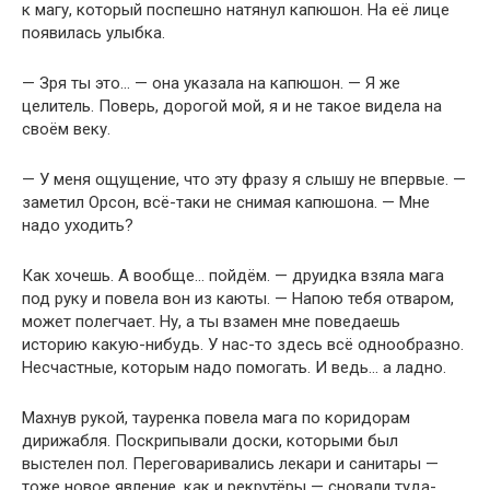
к магу, который поспешно натянул капюшон. На её лице
появилась улыбка.
— Зря ты это… — она указала на капюшон. — Я же
целитель. Поверь, дорогой мой, я и не такое видела на
своём веку.
— У меня ощущение, что эту фразу я слышу не впервые. —
заметил Орсон, всё-таки не снимая капюшона. — Мне
надо уходить?
Как хочешь. А вообще… пойдём. — друидка взяла мага
под руку и повела вон из каюты. — Напою тебя отваром,
может полегчает. Ну, а ты взамен мне поведаешь
историю какую-нибудь. У нас-то здесь всё однообразно.
Несчастные, которым надо помогать. И ведь… а ладно.
Махнув рукой, тауренка повела мага по коридорам
дирижабля. Поскрипывали доски, которыми был
выстелен пол. Переговаривались лекари и санитары —
тоже новое явление, как и рекрутёры — сновали туда-