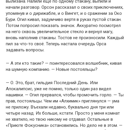
вылизана. Налили ещё по одному стакану, выпили и
начали разговор. Орсон рассказал о своих приключениях,
упомянув и о дирижабле, и о Вингет, и о сражении за Око
Бури. Огил кивал, задумчиво вертя в руках пустой стакан.
Потом попросил показать значок. Аккуратно посмотрел
на него сквозь увеличительное стекло и вернул магу,
вновь наполнив стаканы. Тостов не произносили. Каждый
пил за что-то своё. Теперь настала очередь Орса
задавать вопросы.
— А эти кто такие? — поинтересовался волшебник, кивая
на шумную компанию. — Новые постояльцы?
— О. Это, брат, гильдия Последний День. Или
Апокалипсис, уже не помню, только один раз видел
нашивки. — Огил прервался, чтобы промочить горло. — Ты
прав, постояльцы. Чем им «Алхимик» приглянулся — ума
не приложу. Въехали недавно, буквально дня три или
четыре назад. Их больше, кстати. Просто у меня комнат
не хватило, но твою никому не отдавал. Остальные в
«Приюте Фокусника» остановились. Но дело не в этом. —