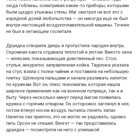
сюда гоблины, осматривая какие-то приборы, которыми
были щедро утыканы стены. Маг смотрел на всё это с
изрядной долей любопытства — он никогда ещё не был
внутри настоящей воздухоплавательной машины. Точнее
не был в летающем госпитале.
Друидка отворила дверь и пропустила чародея внутрь.
Скромная каюта отдавала теплотой и уютом. Вместо окна
— иллюзия, показывающая девственный лес. Стол,
стулья, аккуратно заправленная койка. Тауренка указала
на стул, взяла с полки чайник и поставила на небольшую
плитку. Щёлкнула пальцами и начала разливать кипяток
по кружкам. Вот он, плюс техномагии, которая нашла
широкое применение как на военном поприще, так и в
быту. Через несколько минут перед магом появилась
кружка с горячим отваром. Он осторожно заглянул в неё,
потом втянул носом воздух, пытаясь понять запах.
Напиток пах приятно, это не могло не радовать, однако
пить Орсон не спешил. Венгет — так представилась
друидка — посмотрела на него с усмешкой.