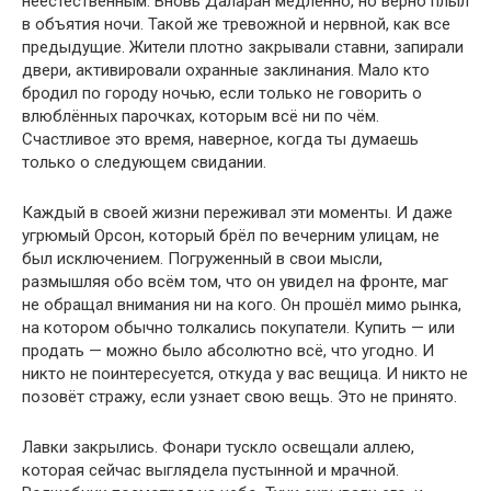
неестественным. Вновь Даларан медленно, но верно плыл
в объятия ночи. Такой же тревожной и нервной, как все
предыдущие. Жители плотно закрывали ставни, запирали
двери, активировали охранные заклинания. Мало кто
бродил по городу ночью, если только не говорить о
влюблённых парочках, которым всё ни по чём.
Счастливое это время, наверное, когда ты думаешь
только о следующем свидании.
Каждый в своей жизни переживал эти моменты. И даже
угрюмый Орсон, который брёл по вечерним улицам, не
был исключением. Погруженный в свои мысли,
размышляя обо всём том, что он увидел на фронте, маг
не обращал внимания ни на кого. Он прошёл мимо рынка,
на котором обычно толкались покупатели. Купить — или
продать — можно было абсолютно всё, что угодно. И
никто не поинтересуется, откуда у вас вещица. И никто не
позовёт стражу, если узнает свою вещь. Это не принято.
Лавки закрылись. Фонари тускло освещали аллею,
которая сейчас выглядела пустынной и мрачной.