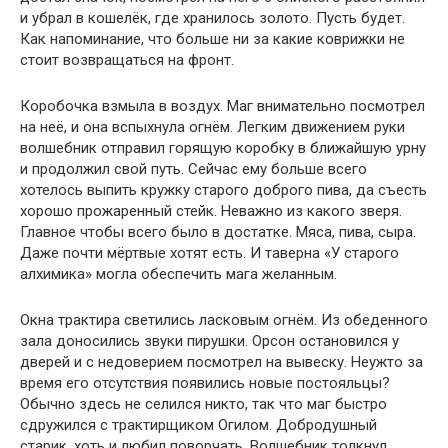
и убрал в кошелёк, где хранилось золото. Пусть будет.
Как напоминание, что больше ни за какие коврижки не
стоит возвращаться на фронт.
Коробочка взмыла в воздух. Маг внимательно посмотрел
на неё, и она вспыхнула огнём. Легким движением руки
волшебник отправил горящую коробку в ближайшую урну
и продолжил свой путь. Сейчас ему больше всего
хотелось выпить кружку старого доброго пива, да съесть
хорошо прожаренный стейк. Неважно из какого зверя.
Главное чтобы всего было в достатке. Мяса, пива, сыра.
Даже почти мёртвые хотят есть. И таверна «У старого
алхимика» могла обеспечить мага желанным.
Окна трактира светились ласковым огнём. Из обеденного
зала доносились звуки пирушки. Орсон остановился у
дверей и с недоверием посмотрел на вывеску. Неужто за
время его отсутствия появились новые постояльцы?
Обычно здесь не селился никто, так что маг быстро
сдружился с трактирщиком Огилом. Добродушный
старик, хоть и любил поворчать. Волшебник толкнул