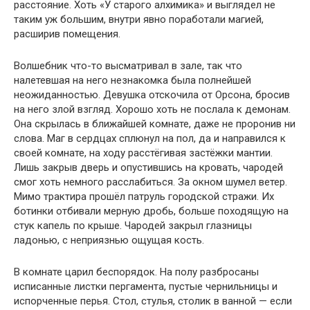
расстояние. Хоть «У старого алхимика» и выглядел не
таким уж большим, внутри явно поработали магией,
расширив помещения.
Волшебник что-то высматривал в зале, так что
налетевшая на него незнакомка была полнейшей
неожиданностью. Девушка отскочила от Орсона, бросив
на него злой взгляд. Хорошо хоть не послала к демонам.
Она скрылась в ближайшей комнате, даже не проронив ни
слова. Маг в сердцах сплюнул на пол, да и направился к
своей комнате, на ходу расстёгивая застёжки мантии.
Лишь закрыв дверь и опустившись на кровать, чародей
смог хоть немного расслабиться. За окном шумел ветер.
Мимо трактира прошёл патруль городской стражи. Их
ботинки отбивали мерную дробь, больше походящую на
стук капель по крыше. Чародей закрыл глазницы
ладонью, с неприязнью ощущая кость.
В комнате царил беспорядок. На полу разбросаны
исписанные листки пергамента, пустые чернильницы и
испорченные перья. Стол, стулья, столик в ванной — если