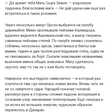
— Да хранит тебя Мать Сыра Земля. — вздохнула
тауренка, благословив мага. — Не дай удача нам ещё раз
встретиться в таких условиях.
Через несколько минут Орсон выбрался на палубу
дирижабля. Мимо проплывали пейзажи Калимдора,
вдалеке виднелся Ашенвальский лес, а внизу тянулись
саванные пейзажи степей. По палубе лениво слонялись
гоблины, несколько орков, замотанных в бинты как
мумии, таурен и два тролля разглядывали степь, едва ли
не свесившись за борт. Сыпали знакомыми названиями,
выясняли имена общих знакомых. Магу сделалось
грустно: ему-то так не с кем было поговорить.
Наверное это выглядело символично — в который раз
очутиться там, где началась новая жизнь. Вновь чуть ли
не со смертного одра. Чародей покачал головой,
раскинул руки в стороны сложил ладони, воскрешая в
сознании узор заклинания телепортации. Ещё секунда и
он исчез во вспышке энергии, чудесным образом
перенесясь в Даларан.