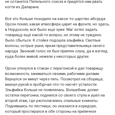
не останется Пепельного союза и придётся нам рвать
когти из Даларана.
Всё это больше походило на какое-то царство абсурда.
Орсон понял, какая атмосфера царит на фронте, но здесь,
в Нордсколе, всё было ещё хуже. Маг хотел задать
товарищу ещё какой-то вопрос, но этому не суждено
было сбыться. К стойке подошла эльфийка. Светлые
волосы, острые ушки, яркая представительница своего
народа. Звонкий голос её был приятен слуху, да и взгляд
куда более живой, нежели у некоторых других.
Орсон уткнулся в стакан с перегонкой и дал товарищу
возможность заниматься своими, рабочими делами.
Вернулся он минут через пять. Посмотрел на сборище,
махнул рукой и пробурчал что-то насчёт усталости.
Эльфийка больше не появлялась. Волшебник допил
остатки перегонки, поднялся со своего стула и ушёл на
второй этаж, где располагались спальные комнаты.
Поднявшись по лестнице, он оказался в коридоре,
который простирался в обе стороны на приличное