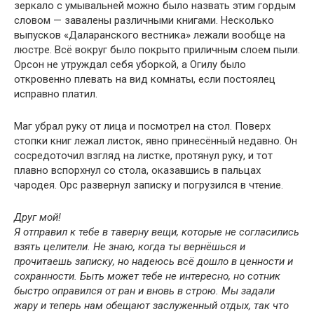
зеркало с умывальней можно было назвать этим гордым
словом — завалены различными книгами. Несколько
выпусков «Даларанского вестника» лежали вообще на
люстре. Всё вокруг было покрыто приличным слоем пыли.
Орсон не утруждал себя уборкой, а Огилу было
откровенно плевать на вид комнаты, если постоялец
исправно платил.
Маг убрал руку от лица и посмотрел на стол. Поверх
стопки книг лежал листок, явно принесённый недавно. Он
сосредоточил взгляд на листке, протянул руку, и тот
плавно вспорхнул со стола, оказавшись в пальцах
чародея. Орс развернул записку и погрузился в чтение.
Друг мой!
Я отправил к тебе в таверну вещи, которые не согласились
взять целители. Не знаю, когда ты вернёшься и
прочитаешь записку, но надеюсь всё дошло в ценности и
сохранности. Быть может тебе не интересно, но сотник
быстро оправился от ран и вновь в строю. Мы задали
жару и теперь нам обещают заслуженный отдых, так что