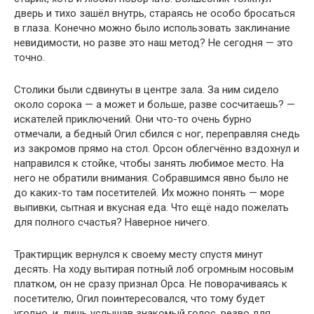
дверь и тихо зашёл внутрь, стараясь не особо бросаться
в глаза. Конечно можно было использовать заклинание
невидимости, но разве это наш метод? Не сегодня — это
точно.
Столики были сдвинуты в центре зала. За ним сидело
около сорока — а может и больше, разве сосчитаешь? —
искателей приключений. Они что-то очень бурно
отмечали, а бедный Огил сбился с ног, переправляя снедь
из закромов прямо на стол. Орсон облегчённо вздохнул и
направился к стойке, чтобы занять любимое место. На
него не обратили внимания. Собравшимся явно было не
до каких-то там посетителей. Их можно понять — море
выпивки, сытная и вкусная еда. Что ещё надо пожелать
для полного счастья? Наверное ничего.
Трактирщик вернулся к своему месту спустя минут
десять. На ходу вытирая потный лоб огромным носовым
платком, он не сразу признал Орса. Не поворачиваясь к
посетителю, Огил поинтересовался, что тому будет
угодно, и, лишь услышав знакомый голос, резво для