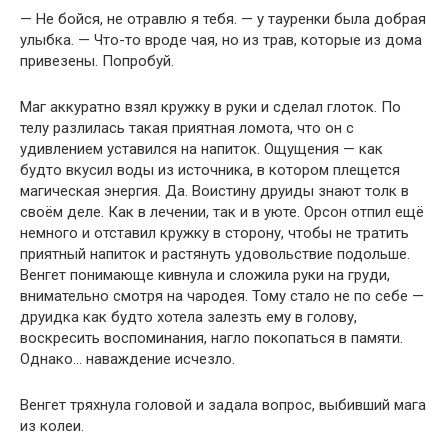
— Не бойся, не отравлю я тебя. — у тауренки была добрая
улыбка. — Что-то вроде чая, но из трав, которые из дома
привезены. Попробуй.
Маг аккуратно взял кружку в руки и сделал глоток. По
телу разлилась такая приятная ломота, что он с
удивлением уставился на напиток. Ощущения — как
будто вкусил воды из источника, в котором плещется
магическая энергия. Да. Воистину друиды знают толк в
своём деле. Как в лечении, так и в уюте. Орсон отпил ещё
немного и отставил кружку в сторону, чтобы не тратить
приятный напиток и растянуть удовольствие подольше.
Венгет понимающе кивнула и сложила руки на груди,
внимательно смотря на чародея. Тому стало не по себе —
друидка как будто хотела залезть ему в голову,
воскресить воспоминания, нагло покопаться в памяти.
Однако… наваждение исчезло.
Венгет тряхнула головой и задала вопрос, выбивший мага
из колеи.