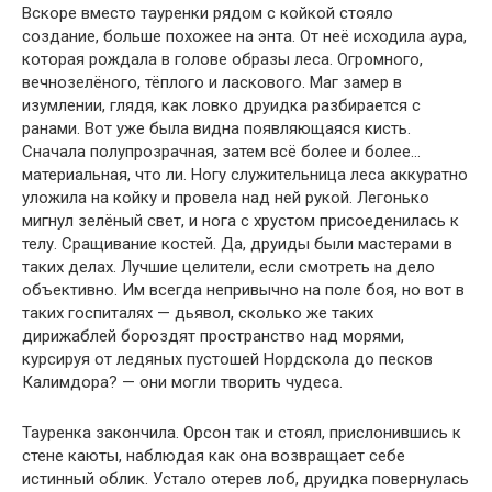
Вскоре вместо тауренки рядом с койкой стояло
создание, больше похожее на энта. От неё исходила аура,
которая рождала в голове образы леса. Огромного,
вечнозелёного, тёплого и ласкового. Маг замер в
изумлении, глядя, как ловко друидка разбирается с
ранами. Вот уже была видна появляющаяся кисть.
Сначала полупрозрачная, затем всё более и более…
материальная, что ли. Ногу служительница леса аккуратно
уложила на койку и провела над ней рукой. Легонько
мигнул зелёный свет, и нога с хрустом присоеденилась к
телу. Сращивание костей. Да, друиды были мастерами в
таких делах. Лучшие целители, если смотреть на дело
объективно. Им всегда непривычно на поле боя, но вот в
таких госпиталях — дьявол, сколько же таких
дирижаблей бороздят пространство над морями,
курсируя от ледяных пустошей Нордскола до песков
Калимдора? — они могли творить чудеса.
Тауренка закончила. Орсон так и стоял, прислонившись к
стене каюты, наблюдая как она возвращает себе
истинный облик. Устало отерев лоб, друидка повернулась