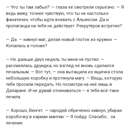
— Что ты там забыл? — глаза её смотрели серьёзно. — Я
ведь вижу, точнее чувствую, что ты не настолько
фанатичен, чтобы идти воевать с Альянсом. Да и
пропаганда на тебя не действует. Рекрутёров встретил?
— Да. — кивнул маг, делая новый глоток из кружки. —
Копалась в голове?
— Но дальше двух недель ты меня не пустил. —
рассмеялась друидка, но взгляд её вновь сделался
печальным. — Вот тут, — она вытащила из ящичка стола
небольшую коробку и протянула магу. — Вещь, которую
тебе просили передать. Но посмотри на неё лишь в
Даларане. И не думай отнекиваться — я тебя всё-таки
лечила.
— Хорошо, Венгет. — чародей обречённо кивнул, убирая
коробочку в карман мантии. — Я пойду. Спасибо… за
лечение.