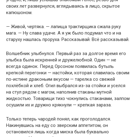
своих лет развернулся, вглядываясь в лицо, скрытое
капюшоном.
— Живой, чертяка. — лапища трактирщика сжала руку
мага. — Ну слава удаче. А я уж было подумал что и на
старуху нашлась проруха. Рассказывай. Всё рассказывай.
Волшебник улыбнулся. Первый раз за долгое время его
улыбка была искренней и дружелюбной. Один — не
всегда одинок. Перед Орсоном появилась бутыль
крепкой перегонки — настойки, которая славилась своим
по-истине драконьим вкусом — тарелка со свежей
похлёбкой и хлеб. Огил выбрался из-за стойки и уселся
на стул рядом с магом, наполнив стаканы мутной
жидкостью. Товарищи тихо чокнулись стаканами, залпом
осушили их и дружно крякнули — крепкая зараза.
Только теперь чародей понял, как проголодался.
Накинувшись на еду со зверским аппетитом, он
остановился лишь когда миска была буквально