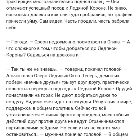
трактирщик многозначительно поднял палец. — Они
отмечают успешный поход к Ледяной Короне. Не знаю,
насколько далеко и как они туда пробрались, но трофеев
принесли уйму. Сам видел. Часть продали, часть забрали
себе.
— Погоди. — Орсон недоумённо посмотрел на Огила. — А
что сложного в том, чтобы добраться до Ледяной
Короны? Садишься на дракона и…
— Так ты же не знаешь… — товарищ покачал головой. —
Альянс взял Озеро Ледяных Оков. Теперь, демон их
побери, «вечные друзья» грызут друг другу, практически
полностью перекрыв подходы к Ледяной Короне. Орудий
понаставили на горах. Не дают добраться даже по
воздуху. Видимо счёт идёт на секунды. Репутация в мире,
поддержка, в общем политика. Сейчас-то всё
устаканивается — линия фронта проведена, масштабных
действий друг против друга не ведут. Ограничиваются
партизанскими рейдами. Но если у них не хватит ума
остановиться… — мужчина покачал головой. — В общем