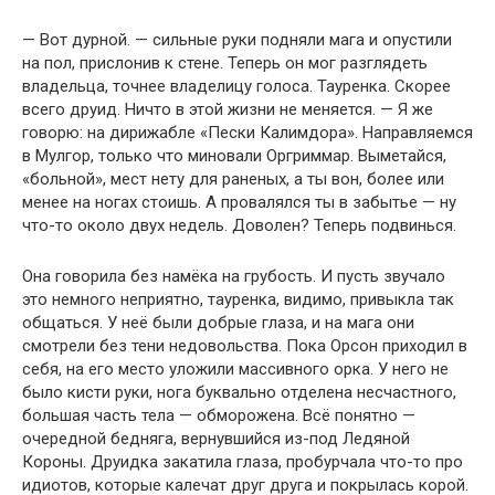
— Вот дурной. — сильные руки подняли мага и опустили
на пол, прислонив к стене. Теперь он мог разглядеть
владельца, точнее владелицу голоса. Тауренка. Скорее
всего друид. Ничто в этой жизни не меняется. — Я же
говорю: на дирижабле «Пески Калимдора». Направляемся
в Мулгор, только что миновали Оргриммар. Выметайся,
«больной», мест нету для раненых, а ты вон, более или
менее на ногах стоишь. А провалялся ты в забытье — ну
что-то около двух недель. Доволен? Теперь подвинься.
Она говорила без намёка на грубость. И пусть звучало
это немного неприятно, тауренка, видимо, привыкла так
общаться. У неё были добрые глаза, и на мага они
смотрели без тени недовольства. Пока Орсон приходил в
себя, на его место уложили массивного орка. У него не
было кисти руки, нога буквально отделена несчастного,
большая часть тела — обморожена. Всё понятно —
очередной бедняга, вернувшийся из-под Ледяной
Короны. Друидка закатила глаза, пробурчала что-то про
идиотов, которые калечат друг друга и покрылась корой.