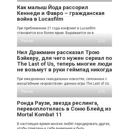
Как малыш Йода рассорил
Кеннеди и Фавро – гражданская
война в Lucasfilm
При приближении 21 года конфликт в Lucasfilm
становится все более ярым. Выражается он в
Разное
0
Нил Дракманн рассказал Трою
Бэйкеру, для чего нужен сериал по
The Last of Us, теперь многие люди
не возьмут в руки геймпад никогда
При ежедневных скандальных новостях, связанных с
масштабным «воровством» данных игры The Last of Us:
Разное
0
Ронда Раузи, звезда реслинга,
перевоплотилась в Соню Блейд из
Mortal Kombat 11
В настоящее время многие любят пародировать других,
чтобы привлечь к себе внимание и быть