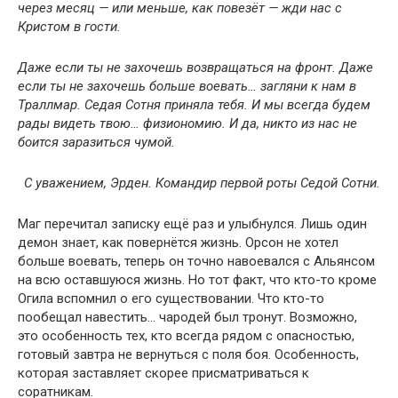
через месяц — или меньше, как повезёт — жди нас с
Кристом в гости.
Даже если ты не захочешь возвращаться на фронт. Даже
если ты не захочешь больше воевать… загляни к нам в
Траллмар. Седая Сотня приняла тебя. И мы всегда будем
рады видеть твою… физиономию. И да, никто из нас не
боится заразиться чумой.
С уважением, Эрден. Командир первой роты Седой Сотни.
Маг перечитал записку ещё раз и улыбнулся. Лишь один
демон знает, как повернётся жизнь. Орсон не хотел
больше воевать, теперь он точно навоевался с Альянсом
на всю оставшуюся жизнь. Но тот факт, что кто-то кроме
Огила вспомнил о его существовании. Что кто-то
пообещал навестить… чародей был тронут. Возможно,
это особенность тех, кто всегда рядом с опасностью,
готовый завтра не вернуться с поля боя. Особенность,
которая заставляет скорее присматриваться к
соратникам.