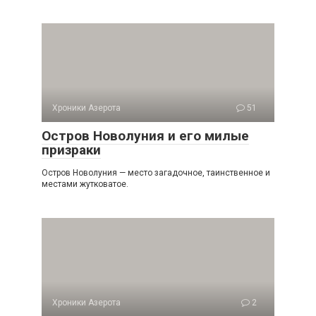
Хроники Азерота
51
Остров Новолуния и его милые
призраки
Остров Новолуния — место загадочное, таинственное и
местами жутковатое.
Хроники Азерота
2