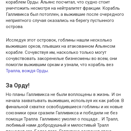
кораблем Орды. Альянс посчитал, что судно стоит
уничтожить несмотря на нейтралитет фракции. Корабль
Галливикса был потоплен, а выжившие после очередного
неприятного случая оказались на берегу пустынного
острова.
Исследуя этот островок, гоблины нашли несколько
выживших орков, плывших на атакованном Альянсом
корабле. Сочувствуя им, насколько только могут
сочувствовать закоренелые бизнесмены во всем, они
помогли выжившим оркам и узнали, что корабль вез
Тралла, вождя Орды.
За Орду!
Но планы Галливикса не были воплощены в жизнь. И он
начала захватывать выживших, используя их как рабов. В
финальной схватке освободившиеся гоблины и их новые
союзники орки сразили Галливикса и победили не без
помощи Тралла. Галливикс умолял о пощаде… И Тралл,
любимый нами добродушный и милостивый Тралл