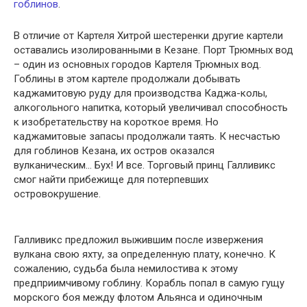
гоблинов
.
В отличие от Картеля Хитрой шестеренки другие картели
оставались изолированными в Кезане. Порт Трюмных вод
– один из основных городов Картеля Трюмных вод.
Гоблины в этом картеле продолжали добывать
каджамитовую руду для производства Каджа-колы,
алкогольного напитка, который увеличивал способность
к изобретательству на короткое время. Но
каджамитовые запасы продолжали таять. К несчастью
для гоблинов Кезана, их остров оказался
вулканическим… Бух! И все. Торговый принц Галливикс
смог найти прибежище для потерпевших
островокрушение.
Галливикс предложил выжившим после извержения
вулкана свою яхту, за определенную плату, конечно. К
сожалению, судьба была немилостива к этому
предприимчивому гоблину. Корабль попал в самую гущу
морского боя между флотом Альянса и одиночным