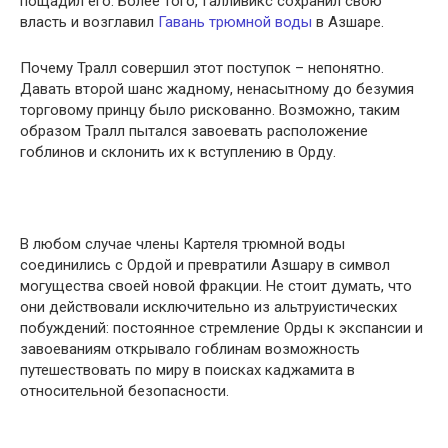
пощадил его. Более того, Галливикс сохранил свою
власть и возглавил
Гавань трюмной воды
в Азшаре.
Почему Тралл совершил этот поступок – непонятно.
Давать второй шанс жадному, ненасытному до безумия
торговому принцу было рискованно. Возможно, таким
образом Тралл пытался завоевать расположение
гоблинов и склонить их к вступлению в Орду.
В любом случае члены Картеля трюмной воды
соединились с Ордой и превратили Азшару в символ
могущества своей новой фракции. Не стоит думать, что
они действовали исключительно из альтруистических
побуждений: постоянное стремление Орды к экспансии и
завоеваниям открывало гоблинам возможность
путешествовать по миру в поисках каджамита в
относительной безопасности.