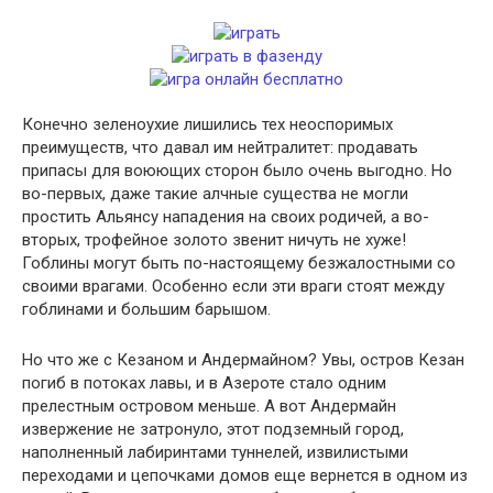
Конечно зеленоухие лишились тех неоспоримых
преимуществ, что давал им нейтралитет: продавать
припасы для воюющих сторон было очень выгодно. Но
во-первых, даже такие алчные существа не могли
простить Альянсу нападения на своих родичей, а во-
вторых, трофейное золото звенит ничуть не хуже!
Гоблины могут быть по-настоящему безжалостными со
своими врагами. Особенно если эти враги стоят между
гоблинами и большим барышом.
Но что же с Кезаном и Андермайном? Увы, остров Кезан
погиб в потоках лавы, и в Азероте стало одним
прелестным островом меньше. А вот Андермайн
извержение не затронуло, этот подземный город,
наполненный лабиринтами туннелей, извилистыми
переходами и цепочками домов еще вернется в одном из