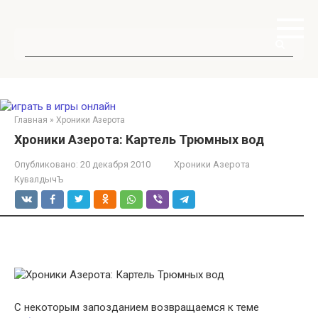
Перейти
к
контенту
Поиск:
Главная
»
Хроники Азерота
Хроники Азерота: Картель Трюмных вод
Опубликовано:
20 декабря 2010
Хроники Азерота
КувалдычЪ
С некоторым запозданием возвращаемся к теме