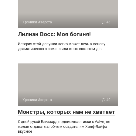
Хроники Азерота
46
Лилиан Восс: Моя богиня!
История этой девушки легко может лечь в основу
драматического романа или стать сюжетом для
Хроники Азерота
40
Монстры, которых нам не хватает
Одной рукой Близзард подписывает иски к Valve, не
желая отдавать злобным создателям Халф-Лайфа
вкусное