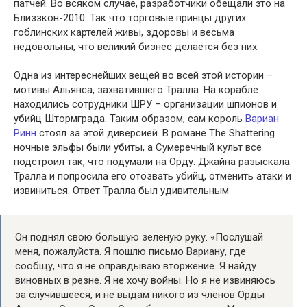
патчей. Во всяком случае, разработчики обещали это на
Близзкон-2010. Так что торговые принцы других
гоблинских картелей живы, здоровы и весьма
недовольны, что великий бизнес делается без них.
Одна из интереснейших вещей во всей этой истории –
мотивы Альянса, захватившего Тралла. На корабле
находились сотрудники ШРУ – организации шпионов и
убийц Штормграда. Таким образом, сам король
Вариан
Ринн
стоял за этой диверсией. В романе The Shattering
ночные эльфы были убиты, а Сумеречный культ все
подстроил так, что подумали на Орду. Джайна разыскала
Тралла и попросила его отозвать убийц, отменить атаки и
извиниться. Ответ Тралла был удивительным
Он поднял свою большую зеленую руку. «Послушай
меня, пожалуйста. Я пошлю письмо Вариану, где
сообщу, что я не оправдываю вторжение. Я найду
виновных в резне. Я не хочу войны. Но я не извиняюсь
за случившееся, и не выдам никого из членов Орды