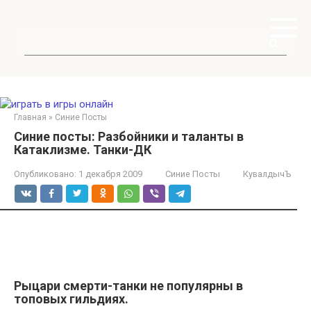
Перейти
к
контенту
Поиск:
Главная
»
Синие Посты
Синие посты: Разбойники и таланты в
Катаклизме. Танки-ДК
Опубликовано:
1 декабря 2009
Синие Посты
КувалдычЪ
Рыцари смерти-танки не популярны в
топовых гильдиях.