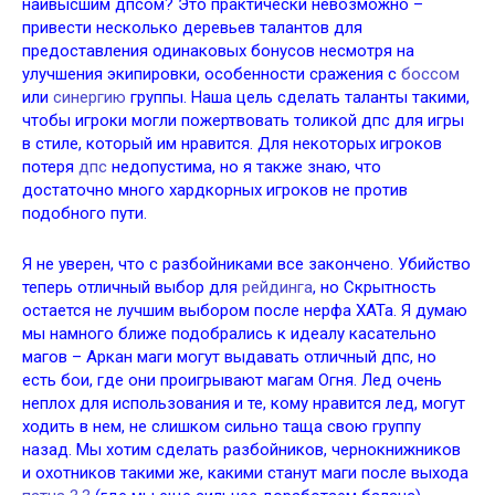
наивысшим дпсом? Это практически невозможно –
привести несколько деревьев талантов для
предоставления одинаковых бонусов несмотря на
улучшения экипировки, особенности сражения с
боссом
или
синергию
группы. Наша цель сделать таланты такими,
чтобы игроки могли пожертвовать толикой дпс для игры
в стиле, который им нравится. Для некоторых игроков
потеря
дпс
недопустима, но я также знаю, что
достаточно много хардкорных игроков не против
подобного пути.
Я не уверен, что с разбойниками все закончено. Убийство
теперь отличный выбор для
рейдинга
, но Скрытность
остается не лучшим выбором после нерфа ХАТа. Я думаю
мы намного ближе подобрались к идеалу касательно
магов – Аркан маги могут выдавать отличный дпс, но
есть бои, где они проигрывают магам Огня. Лед очень
неплох для использования и те, кому нравится лед, могут
ходить в нем, не слишком сильно таща свою группу
назад. Мы хотим сделать разбойников, чернокнижников
и охотников такими же, какими станут маги после выхода