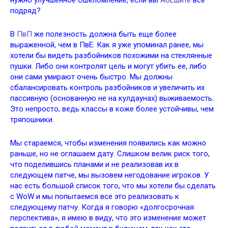
нужно улучшенное Ошеломление, если вы
АоЕшите
все
подряд?
В
ПвП
же полезность должна быть еще более
выраженной, чем в ПвЕ. Как я уже упоминал ранее, мы
хотели бы видеть разбойников похожими на стеклянные
пушки. Либо они контролят цель и могут убить ее, либо
они сами умирают очень быстро. Мы должны
сбалансировать контроль разбойников и увеличить их
пассивную (основанную не на кулдаунах) выживаемость.
Это непросто, ведь классы в коже более устойчивы, чем
тряпошники.
Мы стараемся, чтобы изменения появились как можно
раньше, но не оглашаем дату. Слишком велик риск того,
что поделившись планами и не реализовав их в
следующем патче, мы вызовем негодование игроков. У
нас есть большой список того, что мы хотели бы сделать
с WoW и мы попытаемся все это реализовать к
следующему патчу. Когда я говорю «долгосрочная
перспектива», я имею в виду, что это изменение может