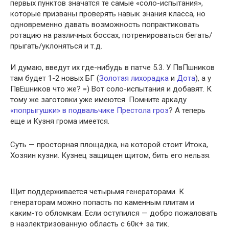
первых пунктов значатся те самые «соло-испытания»,
которые призваны проверять навык знания класса, но
одновременно давать возможность попрактиковать
ротацию на различных боссах, потренироваться бегать/
прыгать/уклоняться и т.д.
И думаю, введут их где-нибудь в патче 5.3. У ПвПшников
там будет 1-2 новых БГ (
Золотая лихорадка
и
Дота
), а у
ПвЕшников что же? =) Вот соло-испытания и добавят. К
тому же заготовки уже имеются. Помните аркаду
«попрыгушки» в подвальчике Престола гроз
? А теперь
еще и Кузня грома имеется.
Суть — просторная площадка, на которой стоит Итока,
Хозяин кузни. Кузнец защищен щитом, бить его нельзя.
Щит поддерживается четырьмя генераторами. К
генераторам можно попасть по каменным плитам и
каким-то обломкам. Если оступился — добро пожаловать
в наэлектризованную область с 60к+ за тик.